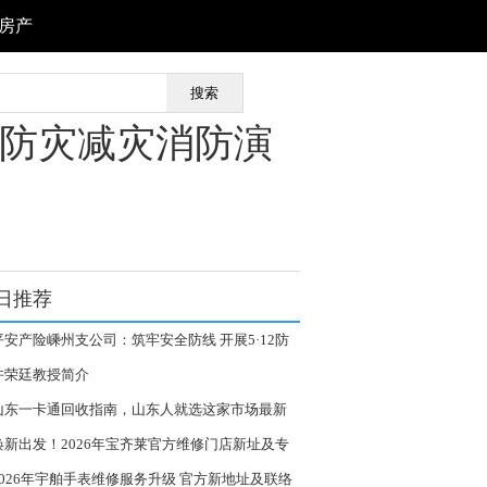
房产
搜索
2防灾减灾消防演
日推荐
平安产险嵊州支公司：筑牢安全防线 开展5·12防
减灾消防演练活动
许荣廷教授简介
山东一卡通回收指南，山东人就选这家市场最新
荐的卡券回收平台，不仅高效还安心！实测5分钟
焕新出发！2026年宝齐莱官方维修门店新址及专
额兑现，全国游玩可用！
热线正式公布
2026年宇舶手表维修服务升级 官方新地址及联络