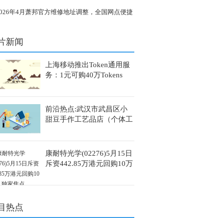
式发布
2026年4月萧邦官方维修地址调整，全国网点便捷
达
片新闻
上海移动推出Token通用服
务：1元可购40万Tokens
前沿热点:武汉市武昌区小
甜豆手作工艺品店（个体工
商户）成立 注册资本1万人
民币
康耐特光学(02276)5月15日
斥资442.85万港元回购10万
股 独家焦点
目热点