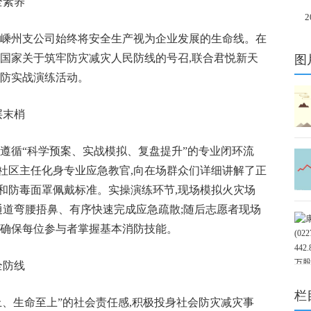
全素养
方
险嵊州支公司始终将安全生产视为企业发展的生命线。在
可
应国家关于筑牢防灾减灾人民防线的号召,联合君悦新天
图
消防实战演练活动。
层末梢
遵循“科学预案、实战模拟、复盘提升”的专业闭环流
者和社区主任化身专业应急教官,向在场群众们详细讲解了正
和防毒面罩佩戴标准。实操演练环节,现场模拟火灾场
通道弯腰捂鼻、有序快速完成应急疏散;随后志愿者现场
,确保每位参与者掌握基本消防技能。
全防线
栏
、生命至上”的社会责任感,积极投身社会防灾减灾事