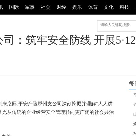
讯
国际
军事
社会
财经
娱乐
体育
文化
科技
司：筑牢安全防线 开展5·1
每
日到来之际,平安产险嵊州支公司深刻挖掘并理解“人人讲
灾
将目光从传统的企业经营安全管理转向更广阔的社会共治
推
余
属