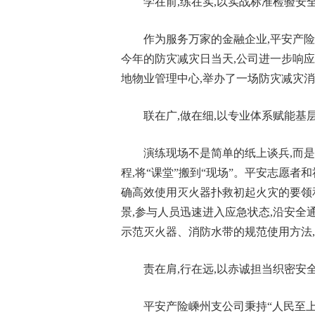
学在前,练在实,以实战标准检验安
作为服务万家的金融企业,平安产
今年的防灾减灾日当天,公司进一步响
地物业管理中心,举办了一场防灾减灾
联在广,做在细,以专业体系赋能基
演练现场不是简单的纸上谈兵,而是
程,将“课堂”搬到“现场”。平安志愿
确高效使用灭火器扑救初起火灾的要领
景,参与人员迅速进入应急状态,沿安全
示范灭火器、消防水带的规范使用方法
责在肩,行在远,以赤诚担当织密安
平安产险嵊州支公司秉持“人民至上