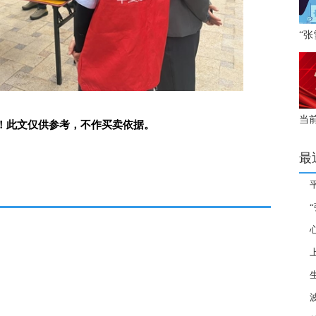
“
激
五
当
！此文仅供参考，不作买卖依据。
区
最
灾
经
Tok
大转