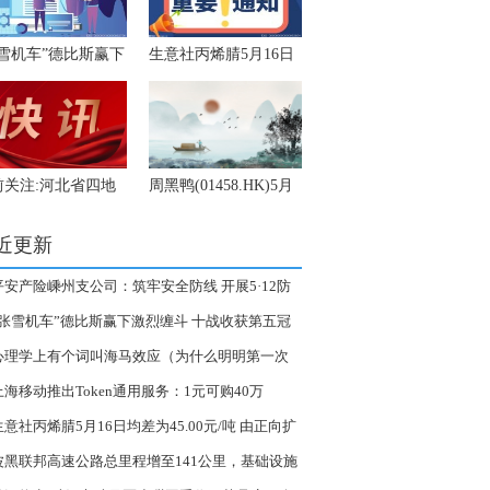
张雪机车”德比斯赢下
生意社丙烯腈5月16日
烈缠斗 十战收获第
均差为45.00元/吨 由正
冠
向扩大转为缩小 快看
点
前关注:河北省四地
周黑鸭(01458.HK)5月
市场化绿电首次进京
15日耗资129.71万港元
回购82.9万股
近更新
平安产险嵊州支公司：筑牢安全防线 开展5·12防
减灾消防演练活动
“张雪机车”德比斯赢下激烈缠斗 十战收获第五冠
心理学上有个词叫海马效应（为什么明明第一次
历，却感觉熟悉到骨子里） 焦点热文
上海移动推出Token通用服务：1元可购40万
ens
生意社丙烯腈5月16日均差为45.00元/吨 由正向扩
为缩小 快看点
波黑联邦高速公路总里程增至141公里，基础设施