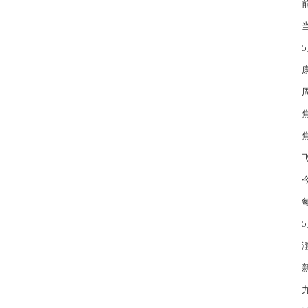
建
体
持
10
周
82
弱
跃
币