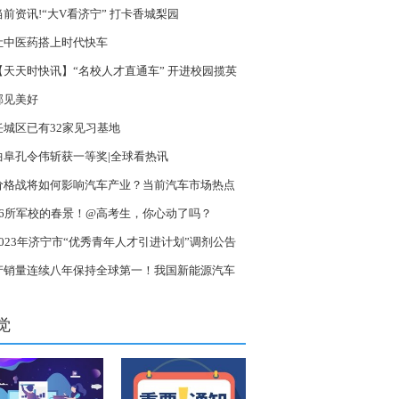
当前资讯!“大V看济宁” 打卡香城梨园
让中医药搭上时代快车
【天天时快讯】“名校人才直通车” 开进校园揽英
郁见美好
任城区已有32家见习基地
曲阜孔令伟斩获一等奖|全球看热讯
价格战将如何影响汽车产业？当前汽车市场热点
析
16所军校的春景！@高考生，你心动了吗？
2023年济宁市“优秀青年人才引进计划”调剂公告
产销量连续八年保持全球第一！我国新能源汽车
发式增长，技能人才缺口或达50万-要闻
觉