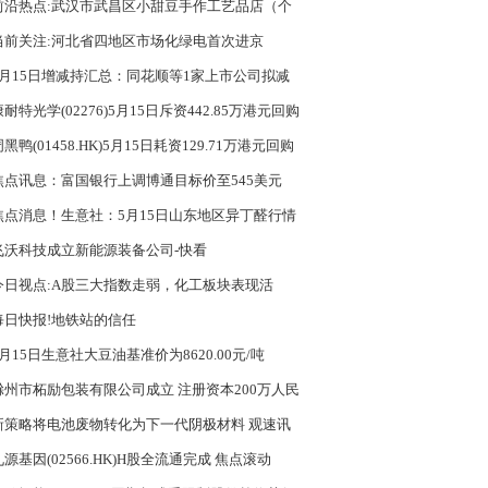
设仍显缓慢
前沿热点:武汉市武昌区小甜豆手作工艺品店（个
工商户）成立 注册资本1万人民币
当前关注:河北省四地区市场化绿电首次进京
5月15日增减持汇总：同花顺等1家上市公司拟减
 安通控股增持（表）
康耐特光学(02276)5月15日斥资442.85万港元回购
万股 独家焦点
黑鸭(01458.HK)5月15日耗资129.71万港元回购
.9万股
焦点讯息：富国银行上调博通目标价至545美元
焦点消息！生意社：5月15日山东地区异丁醛行情
势趋稳
飞沃科技成立新能源装备公司-快看
今日视点:A股三大指数走弱，化工板块表现活
，多股涨停
每日快报!地铁站的信任
5月15日生意社大豆油基准价为8620.00元/吨
滁州市柘励包装有限公司成立 注册资本200万人民
新策略将电池废物转化为下一代阴极材料 观速讯
九源基因(02566.HK)H股全流通完成 焦点滚动