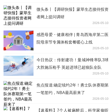
微头条丨【调研快报】蒙草生态接待投资
者网上提问调研
2026-05-10
感恩母爱・健康相伴 | 青岛西海岸第二医
院母亲节专属体检套餐暖心上线
2026-05-10
今日热议：传射建功！曼城神锋率队3球
大胜施压枪手 英超进球已超狼队全队
2026-05-10
焦点报道:确定续约2年！勇士队休赛期第
一笔签约，NBA最高薪来了
2026-05-10
【速看料】7个人被麻醉后，科学家偷听