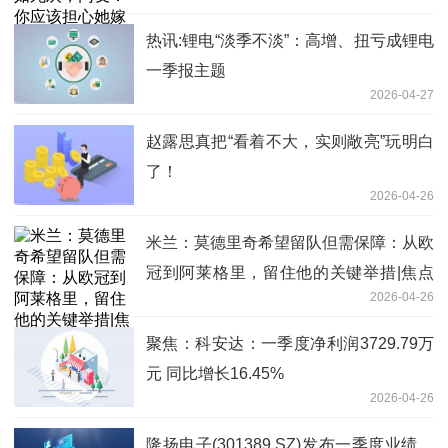
热讯:锂电“淡季不淡”：高增、扭亏成锂电
一季报主题
2026-04-27
赵露思真把“看着不大，实则敞亮”玩明白
了！
2026-04-26
米兰：莫德里奇希望留队但需保障：从欧
冠到阿莱格里，留住他的关键举措|焦点
2026-04-26
速看
聚焦：科安达：一季度净利润3729.79万
元 同比增长16.45%
2026-04-26
隆扬电子(301389.SZ)发布一季度业绩，