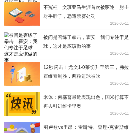
不冤枉！文班亚马生涯首次被驱逐！肘击
对手脖子，恐遭禁赛处罚
2026-05-11
被问是否练了拳击，霍安：我们专注于足
球，这才是应该做的事
2026-05-11
12秒闪击！尤文1-0莱切升至第三，弗拉
霍维奇制胜，两粒进球被吹
2026-05-11
米体：何塞普最近表现出色，国米打算不
再去引进维卡里奥
2026-05-11
图卢兹vs里昂：雷斯特、查理-克雷斯维