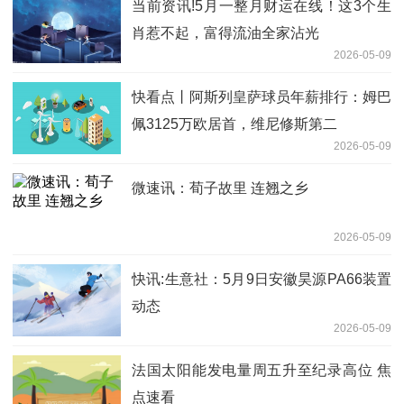
当前资讯!5月一整月财运在线！这3个生
肖惹不起，富得流油全家沾光
2026-05-09
快看点丨阿斯列皇萨球员年薪排行：姆巴
佩3125万欧居首，维尼修斯第二
2026-05-09
微速讯：荀子故里 连翘之乡
2026-05-09
快讯:生意社：5月9日安徽昊源PA66装置
动态
2026-05-09
法国太阳能发电量周五升至纪录高位 焦
点速看