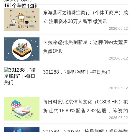
风险-热门看点
东海县环之锚珠宝商行（个体工商户）成
立 注册资本30万人民币 微资讯
2026-05-12
卡拉格怒批热刺新星：这脚倒钩太荒唐
焦点短讯
2026-05-12
301288，“摘星脱帽”！-每日热门
2026-05-12
每日时讯!北京体育文化（01803.HK）拟
折让约18.89%配售2.82亿股，筹资约
2026-05-12
2055.68万港元
301288、300268，摘星脱帽！明日停牌