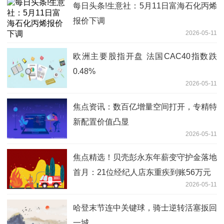
每日头条!生意社：5月11日富海石化丙烯
报价下调
2026-05-11
欧洲主要股指开盘 法国CAC40指数跌
0.48%
2026-05-11
焦点资讯：数百亿增量空间打开，专精特
新配置价值凸显
2026-05-11
焦点精选！贝壳彭永东年薪变守护金落地
首月：21位经纪人店东重疾到账56万元
2026-05-11
哈登末节连中关键球，骑士逆转活塞扳回
一城