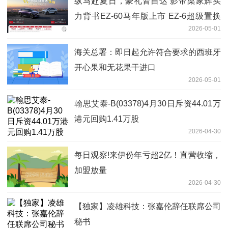
纵马赴夏日，豪礼皆自达 影帝梁家辉实
力背书EZ-60马年版上市 EZ-6超级置换
2026-05-01
季开启
海关总署：即日起允许符合要求的西班牙
开心果和无花果干进口
2026-05-01
翰思艾泰-B(03378)4月30日斥资44.01万
港元回购1.41万股
2026-04-30
每日观察!来伊份年亏超2亿！直营收缩，
加盟放量
2026-04-30
【独家】凌雄科技：张嘉伦辞任联席公司
秘书