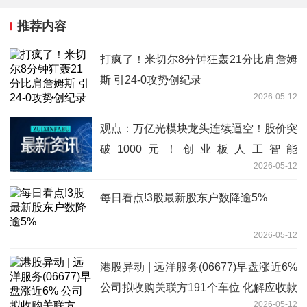
推荐内容
打疯了！米切尔8分钟狂轰21分比肩詹姆
斯 引24-0攻势创纪录
2026-05-12
观点：万亿光模块龙头连续逼空！股价突
破1000元！创业板人工智能
2026-05-12
ETF（159363）逆市涨逾1%再创新高
每日看点!3股最新股东户数降逾5%
2026-05-12
港股异动 | 远洋服务(06677)早盘涨近6%
公司拟收购关联方191个车位 化解应收款
2026-05-12