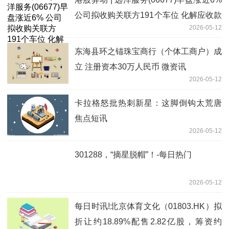
公司拟收购关联方191个车位 化解应收款
2026-05-12
风险-热门看点
东海县环之锚珠宝商行（个体工商户）成
立 注册资本30万人民币 微资讯
2026-05-12
卡拉格怒批热刺新星：这脚倒钩太荒唐
焦点短讯
2026-05-12
301288，“摘星脱帽”！-每日热门
2026-05-12
每日时讯!北京体育文化（01803.HK）拟
折让约18.89%配售2.82亿股，筹资约