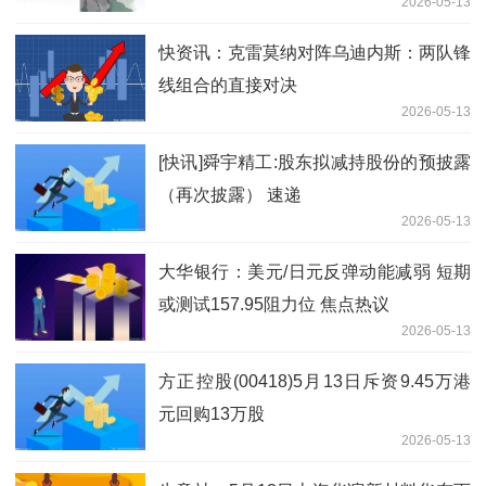
2026-05-13
快资讯：克雷莫纳对阵乌迪内斯：两队锋
线组合的直接对决
2026-05-13
[快讯]舜宇精工:股东拟减持股份的预披露
（再次披露） 速递
2026-05-13
大华银行：美元/日元反弹动能减弱 短期
或测试157.95阻力位 焦点热议
2026-05-13
方正控股(00418)5月13日斥资9.45万港
元回购13万股
2026-05-13