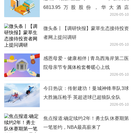
6813.95万股股份，华大酒店
2026-05-10
（00201.HK）拟派特别股息
微头条丨【调研快报】蒙草生态接待投资
者网上提问调研
2026-05-10
感恩母爱・健康相伴 | 青岛西海岸第二医
院母亲节专属体检套餐暖心上线
2026-05-10
今日热议：传射建功！曼城神锋率队3球
大胜施压枪手 英超进球已超狼队全队
2026-05-10
焦点报道:确定续约2年！勇士队休赛期第
一笔签约，NBA最高薪来了