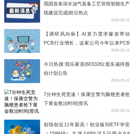
我国首条深水油气装备工艺管线智能生产
线建设完成|前沿热点
2026-05-11
【调研风向标】AI算力需求爆发带动
PCB行业增长，这家公司今年以来PCB
2026-05-11
销售增长超过100% 焦点精选
今日热搜:我乐家居(603326):股东减持股
份计划公告
2026-05-11
7分钟生死竞速！保康交警为脑梗患者抢
下黄金救治时间|资讯
2026-05-11
创指创近11年新高！创业板50ETF华安
（159949）大涨3.68%近5日吸金9.8