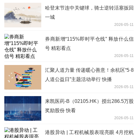
哈登末节连中关键球，骑士逆转活塞扳回
一城
2026-05-11
券商新增“115%即时平仓线” 释放什么信
号 精彩看点
2026-05-11
汇聚人道力量 传递暖心善意！余杭区“5·8
人道公益日”主题活动举行 快播
2026-05-11
来凯医药-B（02105.HK）授出286.5万股
奖励股份 快看
2026-05-11
港股异动 | 工程机械股表现亮眼 4月挖机