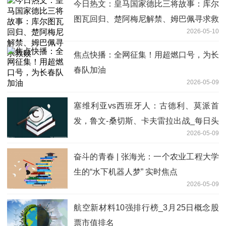
今日热文：皇马国家德比三将故事：库尔
图瓦回归、楚阿梅尼解禁、姆巴佩寻求救
2026-05-10
赎
焦点快播：全网征集！用超燃口号，为长
春队加油
2026-05-09
塞维利亚vs西班牙人：古德利、莫派首
发，鲁文-桑切斯、卡夫雷拉出战_每日头
2026-05-09
条
奋斗的青春 | 张海光：一个农业工程大学
生的“水下机器人梦” 实时焦点
2026-05-09
航空新材料10强排行榜_3月25日概念股
票市值排名