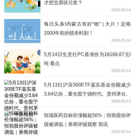
才想交易状元签？
2026-05-14
每日头条!内蒙古有好“物” | 大片！定格
2000年前的猎杀时刻！
2026-05-14
5月14日生意社PC基准价为16166.67元/
吨 看点
2026-05-14
5月13日沪深300ETF嘉实基金份额减少
3.64亿份，重仓股宁德时代、贵州茅台、
2026-05-14
中际旭创
恒瑞医药目标价涨幅超56%；恒勃股份评
级被调低｜券商评级观察 简讯
2026-05-14