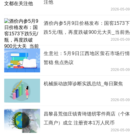
注他
2026-05-09
酒价内参5月9日价格发布：国窖1573下
跌5元/瓶，再度跌破900元大关_当前热
2026-05-09
讯
生意社：5月9日江西地区萤石市场行情
暂稳 焦点热议
2026-05-09
机械振动故障诊断实践总结_每日聚焦
2026-05-09
昌黎县荒佃庄镇青琦缝纫零件商店（个体
工商户）成立 注册资本1万人民币
2026-05-09