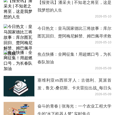
【报资讯】潘采夫 | 不知老之将至，这是
我梦想的人生
2026-05-10
今日热文：皇马国家德比三将故事：库尔
图瓦回归、楚阿梅尼解禁、姆巴佩寻求救
2026-05-10
赎
焦点快播：全网征集！用超燃口号，为长
春队加油
2026-05-09
塞维利亚vs西班牙人：古德利、莫派首
发，鲁文-桑切斯、卡夫雷拉出战_每日头
2026-05-09
条
奋斗的青春 | 张海光：一个农业工程大学
生的“水下机器人梦” 实时焦点