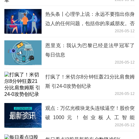
热头条丨心理学上说：永远不要指出你身
边人的任何问题，包括你的亲戚朋友。否
2026-05-12
则只会给你自己带来这两种伤害
恩里克：我认为巴黎已经是法甲冠军了
每日信息
2026-05-12
打疯了！米切尔8分钟狂轰21分比肩詹姆
斯 引24-0攻势创纪录
2026-05-12
观点：万亿光模块龙头连续逼空！股价突
破1000元！创业板人工智能
2026-05-12
ETF（159363）逆市涨逾1%再创新高