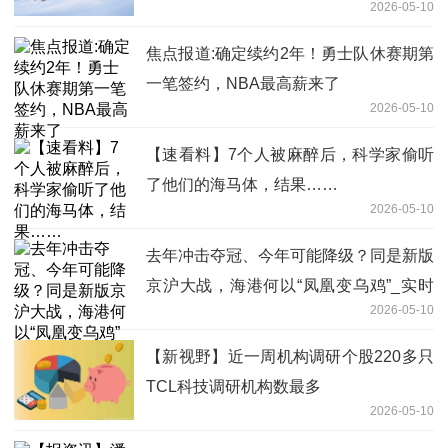
2026-05-10
焦点报道:确定续约2年！勇士队休赛期第
一笔签约，NBA最高薪来了
2026-05-10
【速看料】7个人被麻醉后，科学家偷听
了他们的海马体，结果……
2026-05-10
去年冲击夺冠、今年可能降级？同是新版
京沪大战，海港何以“凤凰变乌鸡”_实时
2026-05-10
焦点
【新视野】近一周机构调研个股220多只
TCL科技调研机构数最多
2026-05-10