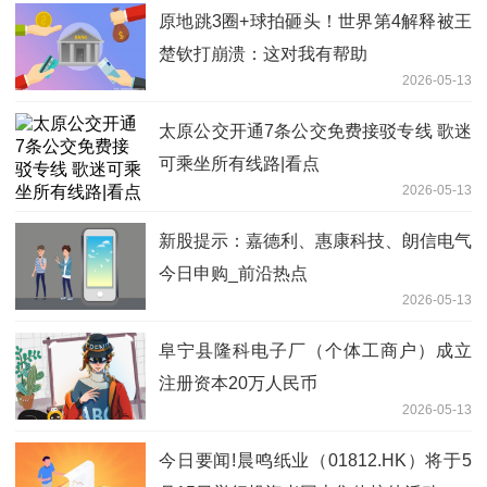
原地跳3圈+球拍砸头！世界第4解释被王
楚钦打崩溃：这对我有帮助
2026-05-13
太原公交开通7条公交免费接驳专线 歌迷
可乘坐所有线路|看点
2026-05-13
新股提示：嘉德利、惠康科技、朗信电气
今日申购_前沿热点
2026-05-13
阜宁县隆科电子厂（个体工商户）成立
注册资本20万人民币
2026-05-13
今日要闻!晨鸣纸业（01812.HK）将于5