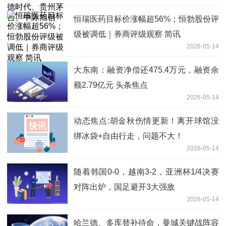
恒瑞医药目标价涨幅超56%；恒勃股份评
级被调低｜券商评级观察 简讯
2026-05-14
大东南：融资净偿还475.4万元，融资余
额2.79亿元 头条焦点
2026-05-14
动态焦点:胡金秋伤情更新！离开球馆没
绑冰袋+自由行走，问题不大！
2026-05-14
随着韩国0-0，越南3-2，亚洲杯1/4决赛
对阵出炉，国足避开3大强敌
2026-05-14
哈兰德、多库替补待命，曼城关键战阵容