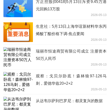
方正控股(00418)5月13日斥资9.45万港
元回购13万股
2026-05-13
生意社：5月13日上海华谊新材料华东丙
烯酸丁酯价格下调-焦点要闻
2026-05-13
瑞丽市恒途商贸有限公司成立 注册资本
50万人民币
2026-05-13
观察：戈贝尔卧底！森林狼97-126马
刺，爱德华兹20+2+2
2026-05-13
从达韦尔萨到巴罗尼：都灵复兴的数据