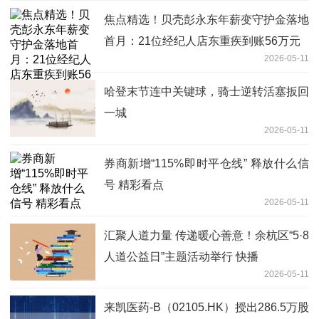
焦点精选！贝壳彭永东年薪变守护金落地
首月：21位经纪人店东重疾到账56万元
2026-05-11
哈登末节连中关键球，骑士逆转活塞扳回
一城
2026-05-11
券商新增“115%即时平仓线” 释放什么信
号 精彩看点
2026-05-11
汇聚人道力量 传递暖心善意！余杭区“5·8
人道公益日”主题活动举行 快播
2026-05-11
来凯医药-B（02105.HK）授出286.5万股