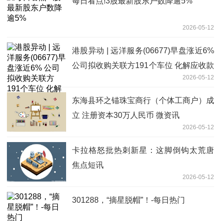
每日看点!3股最新股东户数降逾5%
2026-05-12
港股异动 | 远洋服务(06677)早盘涨近6%
公司拟收购关联方191个车位 化解应收款
2026-05-12
风险-热门看点
东海县环之锚珠宝商行（个体工商户）成
立 注册资本30万人民币 微资讯
2026-05-12
卡拉格怒批热刺新星：这脚倒钩太荒唐
焦点短讯
2026-05-12
301288，“摘星脱帽”！-每日热门