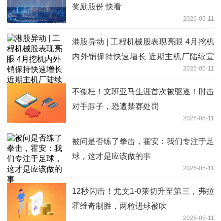
奖励股份 快看
2026-05-11
港股异动 | 工程机械股表现亮眼 4月挖机
内外销保持快速增长 近期主机厂陆续宣
2026-05-11
布涨价
不冤枉！文班亚马生涯首次被驱逐！肘击
对手脖子，恐遭禁赛处罚
2026-05-11
被问是否练了拳击，霍安：我们专注于足
球，这才是应该做的事
2026-05-11
12秒闪击！尤文1-0莱切升至第三，弗拉
霍维奇制胜，两粒进球被吹
2026-05-11