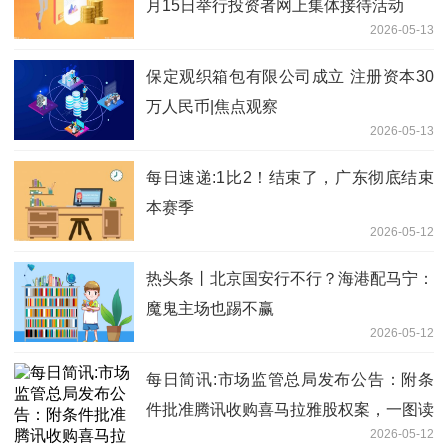
月15日举行投资者网上集体接待活动
2026-05-13
保定观织箱包有限公司成立 注册资本30
万人民币|焦点观察
2026-05-13
每日速递:1比2！结束了，广东彻底结束
本赛季
2026-05-12
热头条丨北京国安行不行？海港配马宁：
魔鬼主场也踢不赢
2026-05-12
每日简讯:市场监管总局发布公告：附条
件批准腾讯收购喜马拉雅股权案，一图读
2026-05-12
懂→