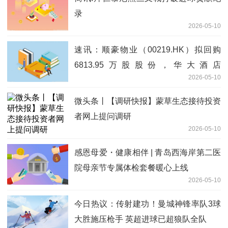
录
2026-05-10
速讯：顺豪物业（00219.HK）拟回购
6813.95万股股份，华大酒店
2026-05-10
（00201.HK）拟派特别股息
微头条丨【调研快报】蒙草生态接待投资
者网上提问调研
2026-05-10
感恩母爱・健康相伴 | 青岛西海岸第二医
院母亲节专属体检套餐暖心上线
2026-05-10
今日热议：传射建功！曼城神锋率队3球
大胜施压枪手 英超进球已超狼队全队