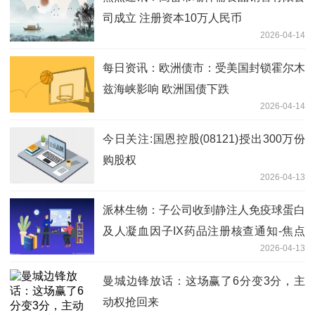
司成立 注册资本10万人民币
2026-04-14
每日资讯：欧洲债市：受美国封锁霍尔木
兹海峡影响 欧洲国债下跌
2026-04-14
今日关注:国恩控股(08121)授出300万份
购股权
2026-04-13
派林生物：子公司收到静注人免疫球蛋白
及人凝血因子IX药品注册核查通知-焦点
2026-04-13
讯息
曼城边锋放话：这场赢了6分变3分，主
动权抢回来