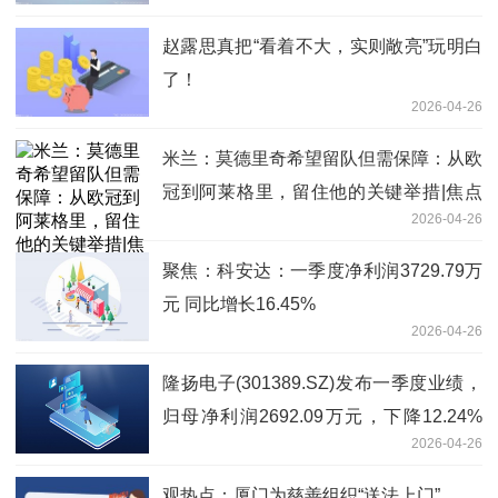
赵露思真把“看着不大，实则敞亮”玩明白
了！
2026-04-26
米兰：莫德里奇希望留队但需保障：从欧
冠到阿莱格里，留住他的关键举措|焦点
2026-04-26
速看
聚焦：科安达：一季度净利润3729.79万
元 同比增长16.45%
2026-04-26
隆扬电子(301389.SZ)发布一季度业绩，
归母净利润2692.09万元，下降12.24%
2026-04-26
微动态
观热点：厦门为慈善组织“送法上门”