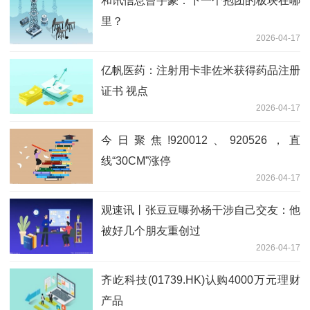
和讯信息曾宇豪：下一个抱团的板块在哪
里？
2026-04-17
亿帆医药：注射用卡非佐米获得药品注册
证书 视点
2026-04-17
今日聚焦!920012、920526，直
线“30CM”涨停
2026-04-17
观速讯丨张豆豆曝孙杨干涉自己交友：他
被好几个朋友重创过
2026-04-17
齐屹科技(01739.HK)认购4000万元理财
产品