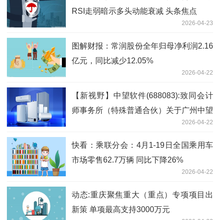
RSI走弱暗示多头动能衰减 头条焦点
2026-04-23
图解财报：常润股份全年归母净利润2.16
亿元，同比减少12.05%
2026-04-22
【新视野】中望软件(688083):致同会计
师事务所（特殊普通合伙）关于广州中望
2026-04-22
龙腾软件股份有限公司非经营资金占用及
其他关联资金往来的专项说明
快看：乘联分会：4月1-19日全国乘用车
市场零售62.7万辆 同比下降26%
2026-04-22
动态:重庆聚焦重大（重点）专项项目出
新策 单项最高支持3000万元