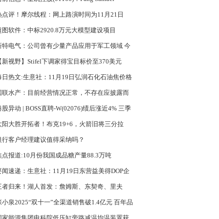
aoxing获委任为总裁
热点评！摩尔线程：网上路演时间为11月21日
00-17:00
超图软件：中标2920.8万元大模型建设项目
新特电气：公司曾有少量产品应用于军工领域 今
点
【新视野】Stifel下调家得宝目标价至370美元
每日热文:生意社：11月19日弘润石化石油焦价格
调
国联水产：目前经营情况正常，不存在应披露而
披露的重大事项-关注
股异动 | BOSS直聘-W(02076)绩后涨近4% 三季
收21.6亿元 蓝领与下沉市场增速领先_每日快报
太阳大胜开拓者！布克19+6，火箭旧将三分拉
瀚森9+5进步明显 热推荐
银行客户经理建议值得采纳吗？
焦点报道:10月份我国成品糖产量88.3万吨
要闻速递：生意社：11月19日东营益美得DOP企
报价趋稳
王者归来！湖人首发：詹姆斯、东契奇、里夫
、八村垒和艾顿
张小泉2025“双十一”全渠道销售破1.4亿元 百年品
焕新领跑生活五金赛道_当前热讯
国家能源集团电科院低压缸旁路减温均温装置获