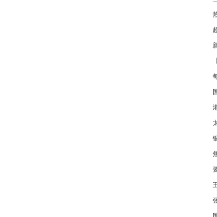
Zh
14:
亮
下
未
港
度营
垮，
业
斯
牌