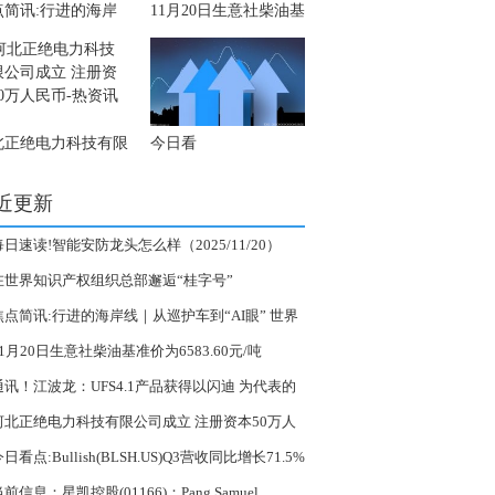
点简讯:行进的海岸
11月20日生意社柴油基
从巡护车到“AI眼”
准价为6583.60元/吨
界自然遗产南大港湿
的生态守护
北正绝电力科技有限
今日看
成立 注册资本50
点:Bullish(BLSH.US)Q3
人民币-热资讯
营收同比增长71.5%
近更新
GAAP每股收益逊于预
期
每日速读!智能安防龙头怎么样（2025/11/20）
在世界知识产权组织总部邂逅“桂字号”
焦点简讯:行进的海岸线｜从巡护车到“AI眼” 世界
然遗产南大港湿地的生态守护
11月20日生意社柴油基准价为6583.60元/吨
通讯！江波龙：UFS4.1产品获得以闪迪 为代表的
储原厂认可
河北正绝电力科技有限公司成立 注册资本50万人
-热资讯
日看点:Bullish(BLSH.US)Q3营收同比增长71.5%
AP每股收益逊于预期
前信息：星凯控股(01166)：Pang Samuel