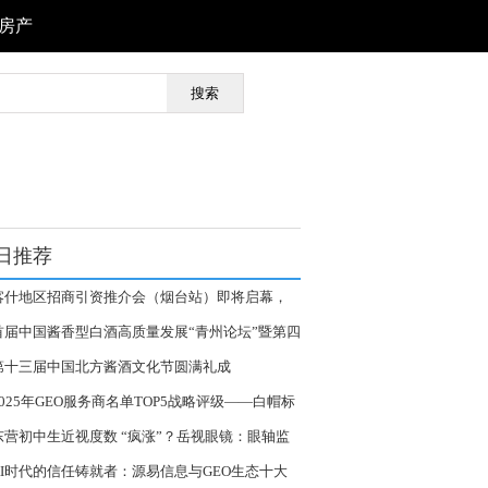
房产
搜索
日推荐
喀什地区招商引资推介会（烟台站）即将启幕，
邀莅临！
首届中国酱香型白酒高质量发展“青州论坛”暨第四
北方酱酒生产技术交流会圆满举行
第十三届中国北方酱酒文化节圆满礼成
2025年GEO服务商名单TOP5战略评级——白帽标
与长期价值的工程化保障
东营初中生近视度数 “疯涨”？岳视眼镜：眼轴监
+ 功能性镜片，科学 “控” 度数
AI时代的信任铸就者：源易信息与GEO生态十大