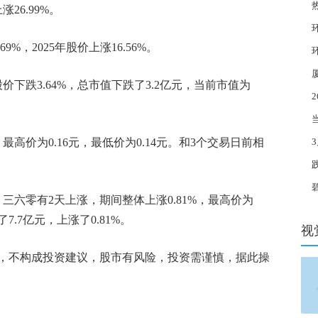
涨26.99%。
理
69%，2025年股价上涨16.56%。
团
请
股价下跌3.64%，总市值下跌了3.2亿元，当前市值为
住房
看
，最高价为0.16元，最低价为0.14元。和3个交易日前相
股
行
日，三六零有2天上涨，期间整体上涨0.81%，最高价为
时
了7.7亿元，上涨了0.81%。
视
，不构成投资建议，股市有风险，投资需谨慎，据此操