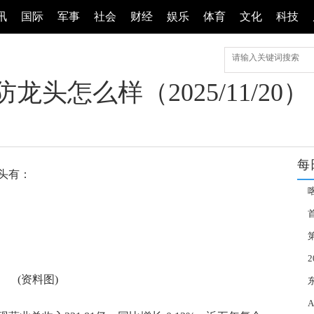
讯
国际
军事
社会
财经
娱乐
体育
文化
科技
头怎么样（2025/11/20）
每
头有：
诚
届
(资料图)
准
测 