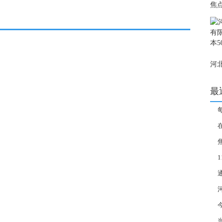
焦
线｜
世
地
河
公司
万
最
自
存
民币
今
GA
当