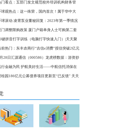
热门看点：五部门发文规范校外培训机构财务管
环球观热点：这一殊荣，国内首次！属于华中大
队！
环球滚动:凌霄泵业董秘回复：2023年第一季情况
留意第一季度报告
厦门调整限购政策 厦门户籍单身人士可购第二套
 全球新资讯
26键拼音打字训练（电脑打字快速入门）|天天聚
点
当前热门：东丰农商行“吉信e消费”授信突破2亿元
3月28日汇源通信（000586）龙虎榜数据：游资炒
养家、上塘路上榜:世界快报
践行金融为民 护航美好生活——中航信托消保在
动
碧桂园186亿元公募债券项目更新至“已反馈” 天天
快讯
觉