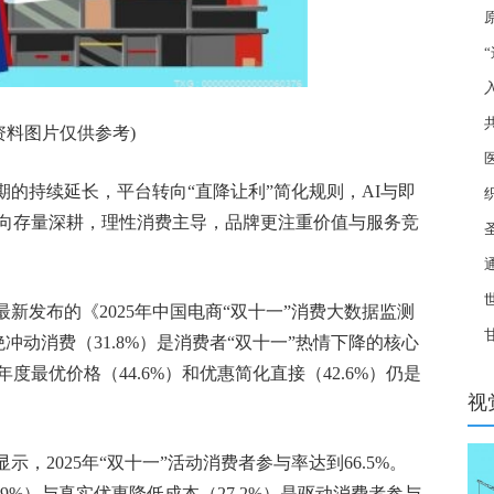
环
庭
资料图片仅供参考)
宁
周期的持续延长，平台转向“直降让利”简化规则，AI与即
向存量深耕，理性消费主导，品牌更注重价值与服务竞
粮”
超1
实
媒咨询）最新发布的《2025年中国电商“双十一”消费大数据监测
研
绝冲动消费（31.8%）是消费者“双十一”热情下降的核心
饮
最优价格（44.6%）和优惠简化直接（42.6%）仍是
视
）数据显示，2025年“双十一”活动消费者参与率达到66.5%。
9%）与真实优惠降低成本（27.2%）是驱动消费者参与