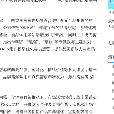
张小
渠道
础上，围绕厨房家居场景逐步进行多元产品矩阵的布
年
。公司依托“张小泉”百年老字号的品牌积淀，系统化构
金
修磨、新品试用等活动增强用户粘性。同时，围绕刀剪
推出“华曜”、“黑曜”、“泉钛”等专供款与主题系列，
志
录
与O-5A用户模型优化会员运营，提升品牌影响力与市场
最
敏感转向高品质、智能化、情绪价值等多元维度，这一
牌
。品牌需聚焦用户真实需求精准发力，激活消费者“焕
发明
0.3
内需、促消费政策推动下，市场活力增强，线上渠道渗
元-
化SKU结构、开展达人合作及直播带货，实现线上销售
构阶段，消费升级促使产品向高端化、定制化方向演