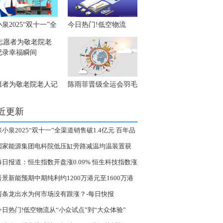
泉2025“双十一”全
今日热门!低空物流
销售破1.4亿元 百
从“小众试点”到“大众
品牌焕新领跑生活五
体验”
赛道_当前热讯
愿者为敬老院老人记
陈雨菲晋级全运会羽毛
幸福瞬间
球女单决赛-重点聚焦
近更新
张小泉2025“双十一”全渠道销售破1.4亿元 百年品
焕新领跑生活五金赛道_当前热讯
国家能源集团电科院低压缸旁路减温均温装置获
专利授权-即时
每日报道：恒生指数开盘涨0.09% 恒生科技指数涨
7%
晋景新能预期中期纯利约1200万港元至1600万港
当前热议
两条龙出水为何市场没有跟涨？-每日快报
今日热门!低空物流从“小众试点”到“大众体验”