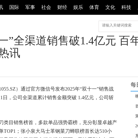
讯
国际
军事
社会
财经
娱乐
体育
文化
科技
十一”全渠道销售破1.4亿元 
热讯
每
01055.SZ）通过官方微信号发布2025年“双十一”销售战
1月11日，公司全渠道累计销售金额突破 1.4亿元，公司斩
诚
届
刀类目销售榜首，多款单品强势霸榜，充分彰显卓越产
TOP1；张小泉大马士革钢菜刀蝉联榜首长达510小
准