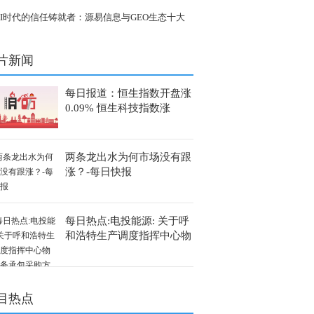
+ 功能性镜片，科学 “控” 度数
AI时代的信任铸就者：源易信息与GEO生态十大
坚力量
片新闻
每日报道：恒生指数开盘涨
0.09% 恒生科技指数涨
0.37%
两条龙出水为何市场没有跟
涨？-每日快报
每日热点:电投能源: 关于呼
和浩特生产调度指挥中心物
业服务承包采购方式暨关联
交易公告内容摘要
目热点