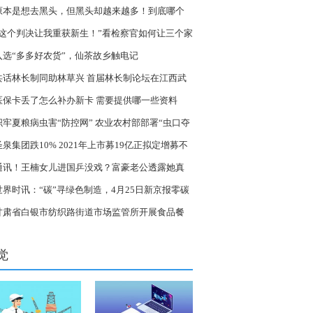
原本是想去黑头，但黑头却越来越多！到底哪个
节出了错？-天天视点
“这个判决让我重获新生！”看检察官如何让三个家
回归平静的生活
入选“多多好农货”，仙茶故乡触电记
共话林长制同助林草兴 首届林长制论坛在江西武
开幕
医保卡丢了怎么补办新卡 需要提供哪一些资料
织牢夏粮病虫害“防控网” 农业农村部部署“虫口夺
保丰收_当前动态
圣泉集团跌10% 2021年上市募19亿正拟定增募不
0亿 微速讯
通讯！王楠女儿进国乒没戏？富豪老公透露她真
水平，请刘国梁恩师指点
世界时讯：“碳”寻绿色制造，4月25日新京报零碳
究院走进无锡
甘肃省白银市纺织路街道市场监管所开展食品餐
领域安全生产大检查
觉