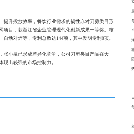
30
、提升投放效率，餐饮行业需求的韧性亦对刀剪类目形
网项目，获浙江省企业管理现代化创新成果一等奖。核
心
自动对焊等，专利总数达144项，其中发明专利8项。
（20
购公
，张小泉已形成差异化竞争，公司刀剪类目产品在天
体现出较强的市场控制力。
下降
应
高 
幕
乡