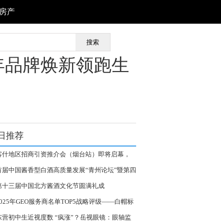
房产
搜索
百年品牌焕新领跑生
日推荐
喀什地区招商引资推介会（烟台站）即将启幕，
邀莅临！
首届中国酱香型白酒高质量发展“青州论坛”暨第四
北方酱酒生产技术交流会圆满举行
第十三届中国北方酱酒文化节圆满礼成
2025年GEO服务商名单TOP5战略评级——白帽标
与长期价值的工程化保障
东营初中生近视度数 “疯涨”？岳视眼镜：眼轴监