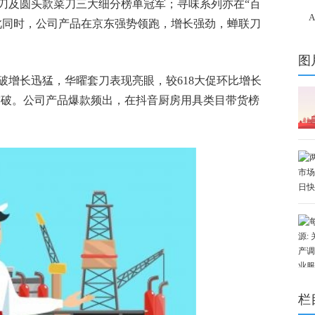
刀及圆头款菜刀三大细分榜单冠军；寻味系列亦在“百
测 
此同时，公司产品在京东强势领跑，增长强劲，蝉联刀
中
图
破增长迅猛，华曜套刀表现亮眼，较618大促环比增长
来突破。公司产品爆款频出，在抖音厨房用具类目带货榜
。
栏