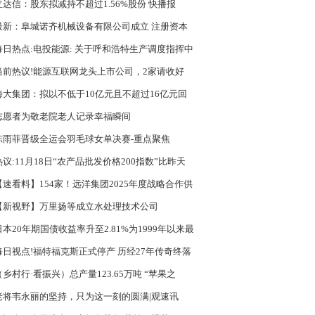
立达信：股东拟减持不超过1.56%股份 快播报
最新：阜城诺齐机械设备有限公司成立 注册资本
万人民币
每日热点:电投能源: 关于呼和浩特生产调度指挥中
物业服务承包采购方式暨关联交易公告内容摘要
当前热议!能源互联网龙头上市公司，2家请收好
25/11/18）
海大集团：拟以不低于10亿元且不超过16亿元回
司股份|热闻
志愿者为敬老院老人记录幸福瞬间
陈雨菲晋级全运会羽毛球女单决赛-重点聚焦
热议:11月18日“农产品批发价格200指数”比昨天
0.03个点
【速看料】154家！远洋集团2025年度战略合作供
商及优质供方短名单公布
【新视野】万里扬等成立水处理技术公司
日本20年期国债收益率升至2.81%为1999年以来最
今日热讯
每日视点!福特福克斯正式停产 历经27年传奇终落
（乡村行·看振兴）总产量123.65万吨 “苹果之
”洛川全产业链协同发力
老将韦永丽的坚持，只为这一刻的圆满|观速讯