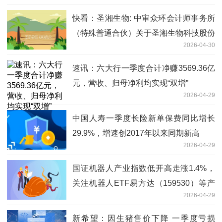
快看：圣湘生物: 中审众环会计师事务所
（特殊普通合伙）关于圣湘生物科技股份
2026-04-30
有限公司2025年度内部控制审计报告
速讯：六大行一季度合计净赚3569.36亿
元，营收、归母净利均实现“双增”
2026-04-29
中国人寿一季度长险新单保费同比增长
29.9%，增速创2017年以来同期新高
2026-04-29
国证机器人产业指数低开高走涨1.4%，
关注机器人ETF易方达（159530）等产
2026-04-29
品投资价值-每日速讯
新希望：因生猪售价下降 一季度亏损