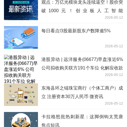
观点：万亿光模块龙头连续逼空！股价突
破1000元！创业板人工智能
2026-05-12
ETF（159363）逆市涨逾1%再创新高
每日看点!3股最新股东户数降逾5%
2026-05-12
港股异动 | 远洋服务(06677)早盘涨近6%
公司拟收购关联方191个车位 化解应收款
2026-05-12
风险-热门看点
东海县环之锚珠宝商行（个体工商户）成
立 注册资本30万人民币 微资讯
2026-05-12
卡拉格怒批热刺新星：这脚倒钩太荒唐
焦点短讯