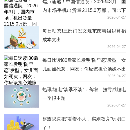
焦点速递！中国信通院：2026年3月，国
内市场手机出货量2115.0万部，同比下
2026-04-27
降7.1%
每日动态!三部门发文规范慈善组织募捐
成本支出
2026-04-27
每日速读!80后家长发明“防早恋”发型，女
儿面如死灰，网友：你应该担心她嫁不出
2026-04-27
去
热讯:锂电“淡季不淡”：高增、扭亏成锂电
一季报主题
2026-04-27
赵露思真把“看着不大，实则敞亮”玩明白
了！