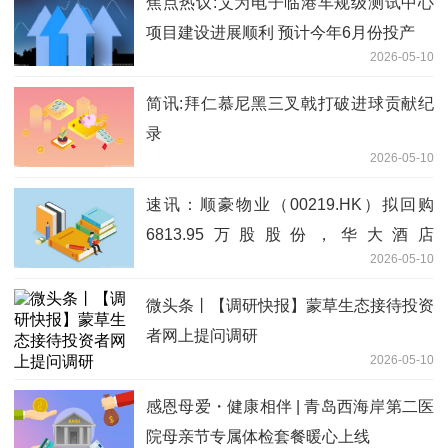
焦点热议:艾为电子临港车规级测试中心
项目建设进展顺利 预计今年6月份投产
2026-05-10
简讯:拜仁慕尼黑三叉戟打破进球贡献纪
录
2026-05-10
速讯：顺豪物业（00219.HK）拟回购
6813.95万股股份，华大酒店
2026-05-10
（00201.HK）拟派特别股息
微头条丨【调研快报】蒙草生态接待投资
者网上提问调研
2026-05-10
感恩母爱・健康相伴 | 青岛西海岸第二医
院母亲节专属体检套餐暖心上线