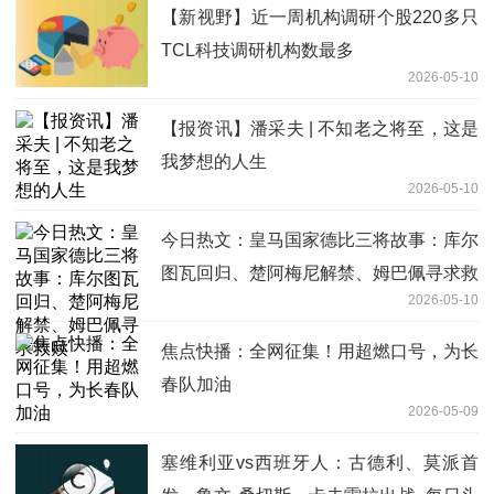
【新视野】近一周机构调研个股220多只
TCL科技调研机构数最多
2026-05-10
【报资讯】潘采夫 | 不知老之将至，这是
我梦想的人生
2026-05-10
今日热文：皇马国家德比三将故事：库尔
图瓦回归、楚阿梅尼解禁、姆巴佩寻求救
2026-05-10
赎
焦点快播：全网征集！用超燃口号，为长
春队加油
2026-05-09
塞维利亚vs西班牙人：古德利、莫派首