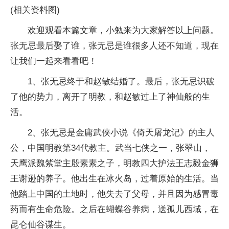
(相关资料图)
欢迎观看本篇文章，小勉来为大家解答以上问题。
张无忌最后娶了谁，张无忌是谁很多人还不知道，现在
让我们一起来看看吧！
1、张无忌终于和赵敏结婚了。最后，张无忌识破
了他的势力，离开了明教，和赵敏过上了神仙般的生
活。
2、张无忌是金庸武侠小说《倚天屠龙记》的主人
公，中国明教第34代教主。武当七侠之一，张翠山，
天鹰派魏紫堂主殷素素之子，明教四大护法王志毅金狮
王谢逊的养子。他出生在冰火岛，过着原始的生活。当
他踏上中国的土地时，他失去了父母，并且因为感冒毒
药而有生命危险。之后在蝴蝶谷养病，送孤儿西域，在
昆仑仙谷谋生。