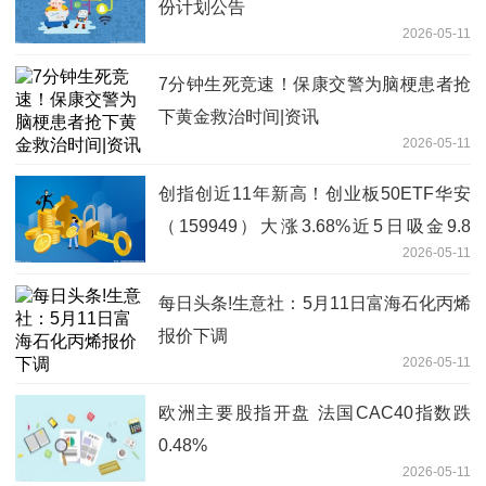
份计划公告
2026-05-11
7分钟生死竞速！保康交警为脑梗患者抢
下黄金救治时间|资讯
2026-05-11
创指创近11年新高！创业板50ETF华安
（159949）大涨3.68%近5日吸金9.8
2026-05-11
亿，机构：第二阶段上涨行情始于足下
每日头条!生意社：5月11日富海石化丙烯
报价下调
2026-05-11
欧洲主要股指开盘 法国CAC40指数跌
0.48%
2026-05-11