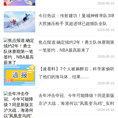
2026-05-10
今日热议：传射建功！曼城神锋率队3球
大胜施压枪手 英超进球已超狼队全队
2026-05-10
焦点报道:确定续约2年！勇士队休赛期第
一笔签约，NBA最高薪来了
2026-05-10
【速看料】7个人被麻醉后，科学家偷听
了他们的海马体，结果……
2026-05-10
去年冲击夺冠、今年可能降级？同是新版
京沪大战，海港何以“凤凰变乌鸡”_实时
2026-05-10
焦点