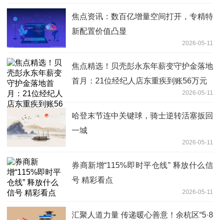
焦点资讯：数百亿增量空间打开，专精特
新配置价值凸显
2026-05-11
焦点精选！贝壳彭永东年薪变守护金落地
首月：21位经纪人店东重疾到账56万元
2026-05-11
哈登末节连中关键球，骑士逆转活塞扳回
一城
2026-05-11
券商新增“115%即时平仓线” 释放什么信
号 精彩看点
2026-05-11
汇聚人道力量 传递暖心善意！余杭区“5·8