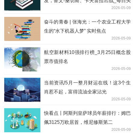
发，鲁文-桑切斯、卡夫雷拉出战_每日头
2026-05-09
条
奋斗的青春 | 张海光：一个农业工程大学
生的“水下机器人梦” 实时焦点
2026-05-09
航空新材料10强排行榜_3月25日概念股
票市值排名
2026-05-09
当前资讯!5月一整月财运在线！这3个生
肖惹不起，富得流油全家沾光
2026-05-09
快看点丨阿斯列皇萨球员年薪排行：姆巴
佩3125万欧居首，维尼修斯第二
2026-05-09