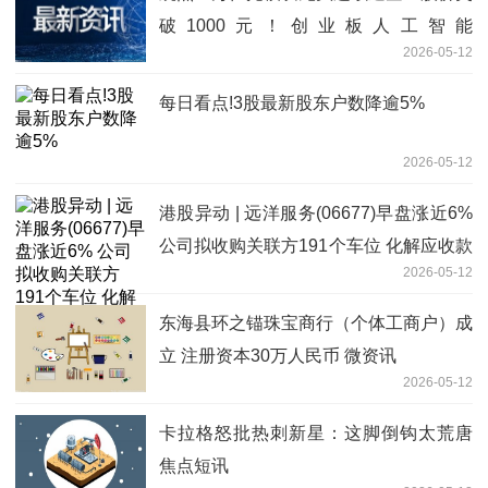
破1000元！创业板人工智能
2026-05-12
ETF（159363）逆市涨逾1%再创新高
每日看点!3股最新股东户数降逾5%
2026-05-12
港股异动 | 远洋服务(06677)早盘涨近6%
公司拟收购关联方191个车位 化解应收款
2026-05-12
风险-热门看点
东海县环之锚珠宝商行（个体工商户）成
立 注册资本30万人民币 微资讯
2026-05-12
卡拉格怒批热刺新星：这脚倒钩太荒唐
焦点短讯