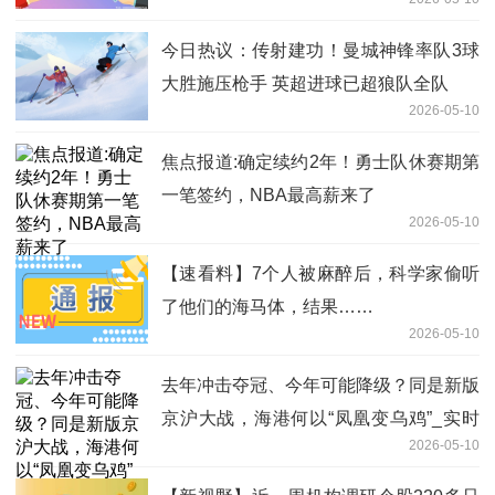
今日热议：传射建功！曼城神锋率队3球
大胜施压枪手 英超进球已超狼队全队
2026-05-10
焦点报道:确定续约2年！勇士队休赛期第
一笔签约，NBA最高薪来了
2026-05-10
【速看料】7个人被麻醉后，科学家偷听
了他们的海马体，结果……
2026-05-10
去年冲击夺冠、今年可能降级？同是新版
京沪大战，海港何以“凤凰变乌鸡”_实时
2026-05-10
焦点