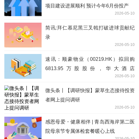
项目建设进展顺利 预计今年6月份投产
2026-05-10
简讯:拜仁慕尼黑三叉戟打破进球贡献纪
录
2026-05-10
速讯：顺豪物业（00219.HK）拟回购
6813.95万股股份，华大酒店
2026-05-10
（00201.HK）拟派特别股息
微头条丨【调研快报】蒙草生态接待投资
者网上提问调研
2026-05-10
感恩母爱・健康相伴 | 青岛西海岸第二医
院母亲节专属体检套餐暖心上线
2026-05-10