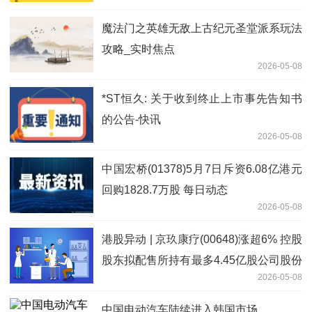
魔法门之英雄无敌上古纪元圣堂派系玩法
攻略_实时焦点
2026-05-08
*ST恒久: 关于收到终止上市事先告知书
的公告-快讯
2026-05-08
中国宏桥(01378)5月7日斥资6.08亿港元
回购1828.7万股 每日动态
2026-05-08
港股异动 | 京玖康疗(00648)涨超6% 控股
股东拟配售所持有最多4.45亿股公司股份
2026-05-08
即时
中国电动汽车陆续进入韩国市场