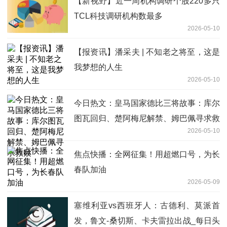
【新视野】近一周机构调研个股220多只
TCL科技调研机构数最多
2026-05-10
【报资讯】潘采夫 | 不知老之将至，这是
我梦想的人生
2026-05-10
今日热文：皇马国家德比三将故事：库尔
图瓦回归、楚阿梅尼解禁、姆巴佩寻求救
2026-05-10
赎
焦点快播：全网征集！用超燃口号，为长
春队加油
2026-05-09
塞维利亚vs西班牙人：古德利、莫派首
发，鲁文-桑切斯、卡夫雷拉出战_每日头