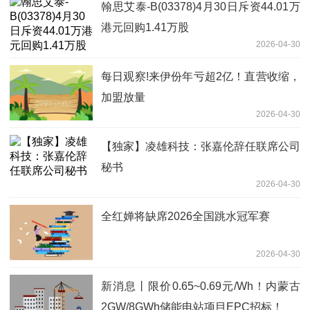
翰思艾泰-B(03378)4月30日斥资44.01万
港元回购1.41万股
2026-04-30
每日观察!来伊份年亏超2亿！直营收缩，
加盟放量
2026-04-30
【独家】凌雄科技：张嘉伦辞任联席公司
秘书
2026-04-30
全红婵将缺席2026全国跳水冠军赛
2026-04-30
新消息丨限价0.65~0.69元/Wh！内蒙古
2GW/8GWh储能电站项目EPC招标！