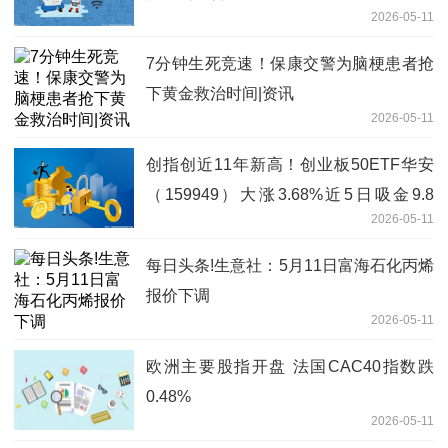
2026-05-11
7分钟生死竞速！保康交警为脑梗患者抢
下黄金救治时间|资讯
2026-05-11
创指创近11年新高！创业板50ETF华安
（159949）大涨3.68%近5日吸金9.8
2026-05-11
亿，机构：第二阶段上涨行情始于足下
每日头条!生意社：5月11日富海石化丙烯
报价下调
2026-05-11
欧洲主要股指开盘 法国CAC40指数跌
0.48%
2026-05-11