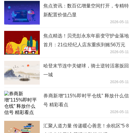
焦点资讯：数百亿增量空间打开，专精特
新配置价值凸显
2026-05-11
焦点精选！贝壳彭永东年薪变守护金落地
首月：21位经纪人店东重疾到账56万元
2026-05-11
哈登末节连中关键球，骑士逆转活塞扳回
一城
2026-05-11
券商新增“115%即时平仓线” 释放什么信
号 精彩看点
2026-05-11
汇聚人道力量 传递暖心善意！余杭区“5·8