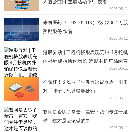
人道公益日”主题活动举行 快播
2026-05-11
来凯医药-B（02105.HK）授出286.5万股
奖励股份 快看
2026-05-11
港股异动 | 工程机械股表现亮眼 4月挖机
内外销保持快速增长 近期主机厂陆续宣
2026-05-11
布涨价
不冤枉！文班亚马生涯首次被驱逐！肘击
对手脖子，恐遭禁赛处罚
2026-05-11
被问是否练了拳击，霍安：我们专注于足
球，这才是应该做的事
2026-05-11