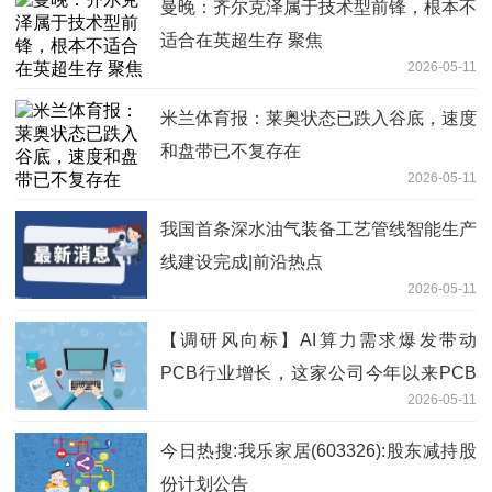
曼晚：齐尔克泽属于技术型前锋，根本不
适合在英超生存 聚焦
2026-05-11
米兰体育报：莱奥状态已跌入谷底，速度
和盘带已不复存在
2026-05-11
我国首条深水油气装备工艺管线智能生产
线建设完成|前沿热点
2026-05-11
【调研风向标】AI算力需求爆发带动
PCB行业增长，这家公司今年以来PCB
2026-05-11
销售增长超过100% 焦点精选
今日热搜:我乐家居(603326):股东减持股
份计划公告