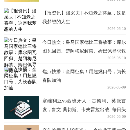
【报资讯】潘采夫 | 不知老之将至，这是
我梦想的人生
2026-05-10
今日热文：皇马国家德比三将故事：库尔
图瓦回归、楚阿梅尼解禁、姆巴佩寻求救
2026-05-10
赎
焦点快播：全网征集！用超燃口号，为长
春队加油
2026-05-09
塞维利亚vs西班牙人：古德利、莫派首
发，鲁文-桑切斯、卡夫雷拉出战_每日头
2026-05-09
条