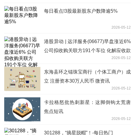
每日看点!3股最新股东户数降逾5%
2026-05-12
港股异动 | 远洋服务(06677)早盘涨近6%
公司拟收购关联方191个车位 化解应收款
2026-05-12
风险-热门看点
东海县环之锚珠宝商行（个体工商户）成
立 注册资本30万人民币 微资讯
2026-05-12
卡拉格怒批热刺新星：这脚倒钩太荒唐
焦点短讯
2026-05-12
301288，“摘星脱帽”！-每日热门