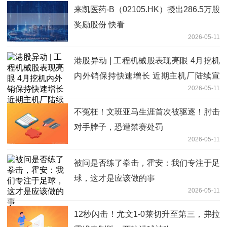
来凯医药-B（02105.HK）授出286.5万股
奖励股份 快看
2026-05-11
港股异动 | 工程机械股表现亮眼 4月挖机
内外销保持快速增长 近期主机厂陆续宣
2026-05-11
布涨价
不冤枉！文班亚马生涯首次被驱逐！肘击
对手脖子，恐遭禁赛处罚
2026-05-11
被问是否练了拳击，霍安：我们专注于足
球，这才是应该做的事
2026-05-11
12秒闪击！尤文1-0莱切升至第三，弗拉