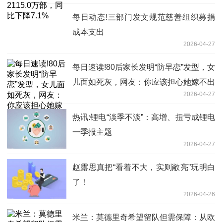
每日动态!三部门发文规范慈善组织募捐
成本支出
2026-04-27
每日速读!80后家长发明“防早恋”发型，女
儿面如死灰，网友：你应该担心她嫁不出
2026-04-27
去
热讯:锂电“淡季不淡”：高增、扭亏成锂电
一季报主题
2026-04-27
赵露思真把“看着不大，实则敞亮”玩明白
了！
2026-04-26
米兰：莫德里奇希望留队但需保障：从欧