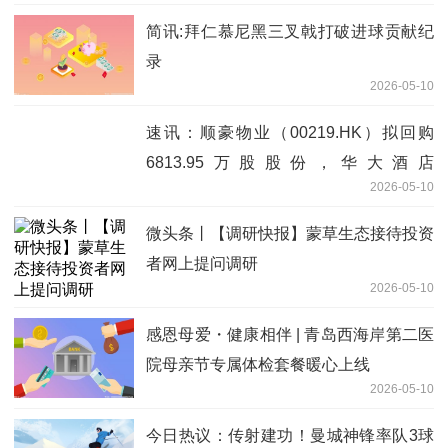
简讯:拜仁慕尼黑三叉戟打破进球贡献纪
录
2026-05-10
速讯：顺豪物业（00219.HK）拟回购
6813.95万股股份，华大酒店
2026-05-10
（00201.HK）拟派特别股息
微头条丨【调研快报】蒙草生态接待投资
者网上提问调研
2026-05-10
感恩母爱・健康相伴 | 青岛西海岸第二医
院母亲节专属体检套餐暖心上线
2026-05-10
今日热议：传射建功！曼城神锋率队3球