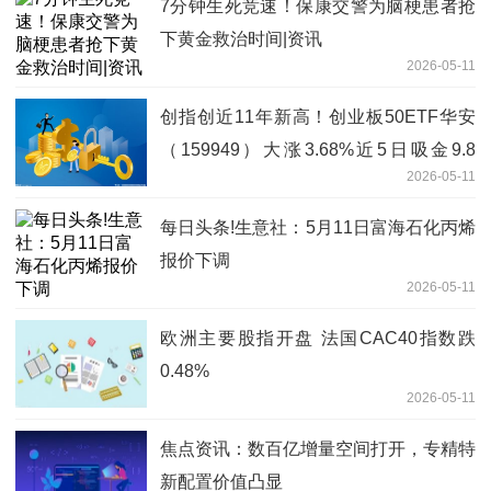
7分钟生死竞速！保康交警为脑梗患者抢
下黄金救治时间|资讯
2026-05-11
创指创近11年新高！创业板50ETF华安
（159949）大涨3.68%近5日吸金9.8
2026-05-11
亿，机构：第二阶段上涨行情始于足下
每日头条!生意社：5月11日富海石化丙烯
报价下调
2026-05-11
欧洲主要股指开盘 法国CAC40指数跌
0.48%
2026-05-11
焦点资讯：数百亿增量空间打开，专精特
新配置价值凸显