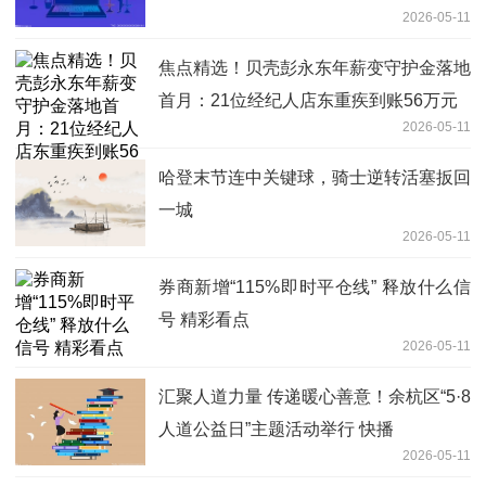
2026-05-11
焦点精选！贝壳彭永东年薪变守护金落地
首月：21位经纪人店东重疾到账56万元
2026-05-11
哈登末节连中关键球，骑士逆转活塞扳回
一城
2026-05-11
券商新增“115%即时平仓线” 释放什么信
号 精彩看点
2026-05-11
汇聚人道力量 传递暖心善意！余杭区“5·8
人道公益日”主题活动举行 快播
2026-05-11