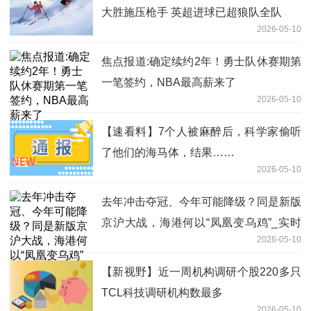
大胜施压枪手 英超进球已超狼队全队
2026-05-10
焦点报道:确定续约2年！勇士队休赛期第
一笔签约，NBA最高薪来了
2026-05-10
【速看料】7个人被麻醉后，科学家偷听
了他们的海马体，结果……
2026-05-10
去年冲击夺冠、今年可能降级？同是新版
京沪大战，海港何以“凤凰变乌鸡”_实时
2026-05-10
焦点
【新视野】近一周机构调研个股220多只
TCL科技调研机构数最多
2026-05-10