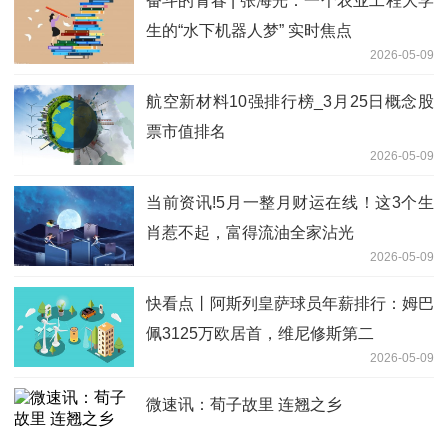
奋斗的青春 | 张海光：一个农业工程大学
生的“水下机器人梦” 实时焦点
2026-05-09
航空新材料10强排行榜_3月25日概念股
票市值排名
2026-05-09
当前资讯!5月一整月财运在线！这3个生
肖惹不起，富得流油全家沾光
2026-05-09
快看点丨阿斯列皇萨球员年薪排行：姆巴
佩3125万欧居首，维尼修斯第二
2026-05-09
微速讯：荀子故里 连翘之乡