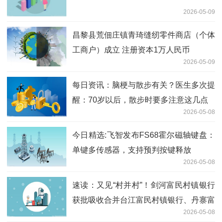
2026-05-09
昌黎县荒佃庄镇青琦缝纫零件商店（个体
工商户）成立 注册资本1万人民币
2026-05-09
每日资讯：脑梗与散步有关？医生多次提
醒：70岁以后，散步时要多注意这几点
2026-05-08
今日精选:飞智发布FS68霍尔磁轴键盘：
单键多传感器，支持预判按键释放
2026-05-08
速读：又见“村并村”！剑河富民村镇银行
获批吸收合并台江富民村镇银行、丹寨富
2026-05-08
民村镇银行