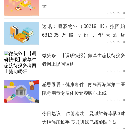
录
2026-05-10
速讯：顺豪物业（00219.HK）拟回购
6813.95万股股份，华大酒店
2026-05-10
（00201.HK）拟派特别股息
微头条丨【调研快报】蒙草生态接待投资
者网上提问调研
2026-05-10
感恩母爱・健康相伴 | 青岛西海岸第二医
院母亲节专属体检套餐暖心上线
2026-05-10
今日热议：传射建功！曼城神锋率队3球
大胜施压枪手 英超进球已超狼队全队