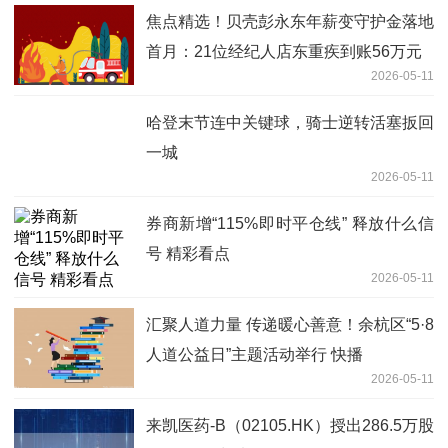
焦点精选！贝壳彭永东年薪变守护金落地
首月：21位经纪人店东重疾到账56万元
2026-05-11
哈登末节连中关键球，骑士逆转活塞扳回
一城
2026-05-11
券商新增“115%即时平仓线” 释放什么信
号 精彩看点
2026-05-11
汇聚人道力量 传递暖心善意！余杭区“5·8
人道公益日”主题活动举行 快播
2026-05-11
来凯医药-B（02105.HK）授出286.5万股