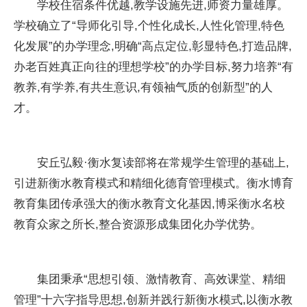
学校住宿条件优越,教学设施先进,师资力量雄厚。
学校确立了“导师化引导,个性化成长,人性化管理,特色
化发展”的办学理念,明确“高点定位,彰显特色,打造品牌,
办老百姓真正向往的理想学校”的办学目标,努力培养“有
教养,有学养,有共生意识,有领袖气质的创新型”的人
才。
安丘弘毅·衡水复读部将在常规学生管理的基础上,
引进新衡水教育模式和精细化德育管理模式。衡水博育
教育集团传承强大的衡水教育文化基因,博采衡水名校
教育众家之所长,整合资源形成集团化办学优势。
集团秉承“思想引领、激情教育、高效课堂、精细
管理”十六字指导思想,创新并践行新衡水模式,以衡水教