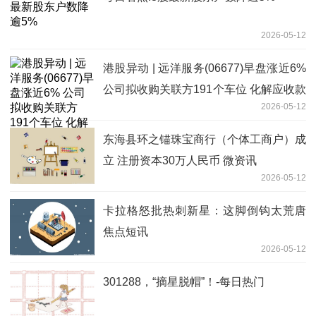
2026-05-12
港股异动 | 远洋服务(06677)早盘涨近6%
公司拟收购关联方191个车位 化解应收款
2026-05-12
风险-热门看点
东海县环之锚珠宝商行（个体工商户）成
立 注册资本30万人民币 微资讯
2026-05-12
卡拉格怒批热刺新星：这脚倒钩太荒唐
焦点短讯
2026-05-12
301288，“摘星脱帽”！-每日热门