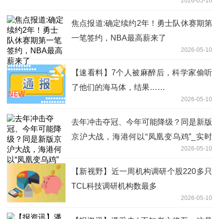
2026-05-10
焦点报道:确定续约2年！勇士队休赛期第
一笔签约，NBA最高薪来了
2026-05-10
【速看料】7个人被麻醉后，科学家偷听
了他们的海马体，结果……
2026-05-10
去年冲击夺冠、今年可能降级？同是新版
京沪大战，海港何以“凤凰变乌鸡”_实时
2026-05-10
焦点
【新视野】近一周机构调研个股220多只
TCL科技调研机构数最多
2026-05-10