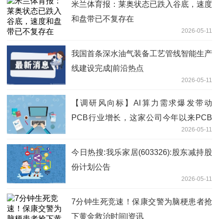
米兰体育报：莱奥状态已跌入谷底，速度
和盘带已不复存在
2026-05-11
我国首条深水油气装备工艺管线智能生产
线建设完成|前沿热点
2026-05-11
【调研风向标】AI算力需求爆发带动
PCB行业增长，这家公司今年以来PCB
2026-05-11
销售增长超过100% 焦点精选
今日热搜:我乐家居(603326):股东减持股
份计划公告
2026-05-11
7分钟生死竞速！保康交警为脑梗患者抢
下黄金救治时间|资讯