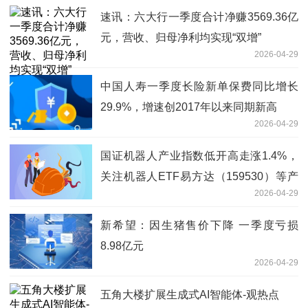
速讯：六大行一季度合计净赚3569.36亿
元，营收、归母净利均实现“双增”
2026-04-29
中国人寿一季度长险新单保费同比增长
29.9%，增速创2017年以来同期新高
2026-04-29
国证机器人产业指数低开高走涨1.4%，
关注机器人ETF易方达（159530）等产
2026-04-29
品投资价值-每日速讯
新希望：因生猪售价下降 一季度亏损
8.98亿元
2026-04-29
五角大楼扩展生成式AI智能体-观热点