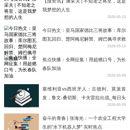
【报资讯】潘采夫 | 不知老之将至，这是
我梦想的人生
2026-05-10
今日热文：皇马国家德比三将故事：库尔
图瓦回归、楚阿梅尼解禁、姆巴佩寻求救
2026-05-10
赎
焦点快播：全网征集！用超燃口号，为长
春队加油
2026-05-09
塞维利亚vs西班牙人：古德利、莫派首
发，鲁文-桑切斯、卡夫雷拉出战_每日头
2026-05-09
条
奋斗的青春 | 张海光：一个农业工程大学
生的“水下机器人梦” 实时焦点