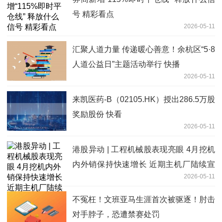
号 精彩看点
2026-05-11
汇聚人道力量 传递暖心善意！余杭区“5·8
人道公益日”主题活动举行 快播
2026-05-11
来凯医药-B（02105.HK）授出286.5万股
奖励股份 快看
2026-05-11
港股异动 | 工程机械股表现亮眼 4月挖机
内外销保持快速增长 近期主机厂陆续宣
2026-05-11
布涨价
不冤枉！文班亚马生涯首次被驱逐！肘击
对手脖子，恐遭禁赛处罚