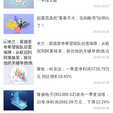
一季报主题
2026-04-27
赵露思真把“看着不大，实则敞亮”玩明白
了！
2026-04-26
米兰：莫德里奇希望留队但需保障：从欧
冠到阿莱格里，留住他的关键举措|焦点
2026-04-26
速看
聚焦：科安达：一季度净利润3729.79万
元 同比增长16.45%
2026-04-26
隆扬电子(301389.SZ)发布一季度业绩，
归母净利润2692.09万元，下降12.24%
2026-04-26
微动态