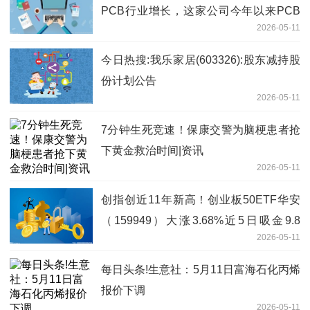
PCB行业增长，这家公司今年以来PCB
2026-05-11
销售增长超过100% 焦点精选
今日热搜:我乐家居(603326):股东减持股
份计划公告
2026-05-11
7分钟生死竞速！保康交警为脑梗患者抢
下黄金救治时间|资讯
2026-05-11
创指创近11年新高！创业板50ETF华安
（159949）大涨3.68%近5日吸金9.8
2026-05-11
亿，机构：第二阶段上涨行情始于足下
每日头条!生意社：5月11日富海石化丙烯
报价下调
2026-05-11