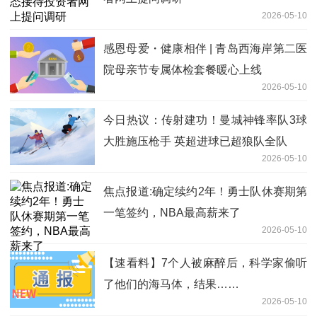
2026-05-10
感恩母爱・健康相伴 | 青岛西海岸第二医
院母亲节专属体检套餐暖心上线
2026-05-10
今日热议：传射建功！曼城神锋率队3球
大胜施压枪手 英超进球已超狼队全队
2026-05-10
焦点报道:确定续约2年！勇士队休赛期第
一笔签约，NBA最高薪来了
2026-05-10
【速看料】7个人被麻醉后，科学家偷听
了他们的海马体，结果……
2026-05-10