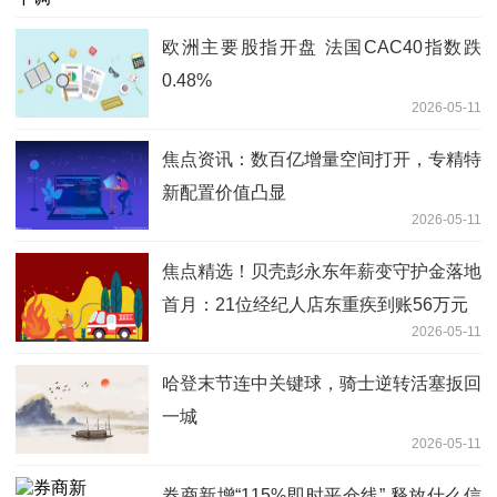
欧洲主要股指开盘 法国CAC40指数跌
0.48%
2026-05-11
焦点资讯：数百亿增量空间打开，专精特
新配置价值凸显
2026-05-11
焦点精选！贝壳彭永东年薪变守护金落地
首月：21位经纪人店东重疾到账56万元
2026-05-11
哈登末节连中关键球，骑士逆转活塞扳回
一城
2026-05-11
券商新增“115%即时平仓线” 释放什么信