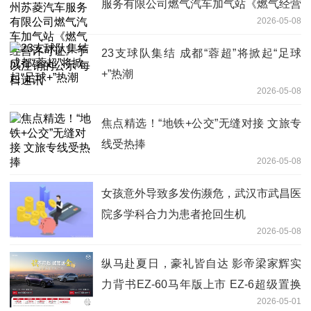
服务有限公司燃气汽车加气站《燃气经营
2026-05-08
许可证》予以注销的公示 每日速讯
23支球队集结 成都“蓉超”将掀起“足球
+”热潮
2026-05-08
焦点精选！“地铁+公交”无缝对接 文旅专
线受热捧
2026-05-08
女孩意外导致多发伤濒危，武汉市武昌医
院多学科合力为患者抢回生机
2026-05-08
纵马赴夏日，豪礼皆自达 影帝梁家辉实
力背书EZ-60马年版上市 EZ-6超级置换
2026-05-01
季开启