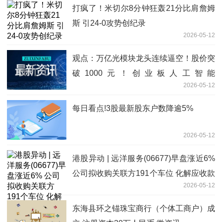
打疯了！米切尔8分钟狂轰21分比肩詹姆
斯 引24-0攻势创纪录
2026-05-12
观点：万亿光模块龙头连续逼空！股价突
破1000元！创业板人工智能
2026-05-12
ETF（159363）逆市涨逾1%再创新高
每日看点!3股最新股东户数降逾5%
2026-05-12
港股异动 | 远洋服务(06677)早盘涨近6%
公司拟收购关联方191个车位 化解应收款
2026-05-12
风险-热门看点
东海县环之锚珠宝商行（个体工商户）成