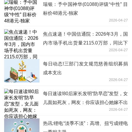
瑞银：予中国神华(01088)评级“中性” 目
标价48港元-独家
2026-04-27
焦点速递！中国信通院：2026年3月，国
内市场手机出货量2115.0万部，同比下
2026-04-27
降7.1%
每日动态!三部门发文规范慈善组织募捐
成本支出
2026-04-27
每日速读!80后家长发明“防早恋”发型，女
儿面如死灰，网友：你应该担心她嫁不出
2026-04-27
去
热讯:锂电“淡季不淡”：高增、扭亏成锂电