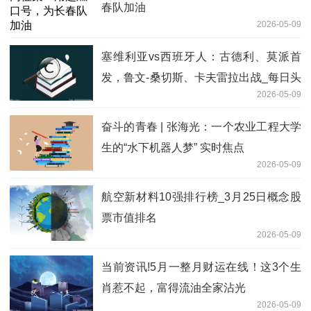
春队加油
2026-05-09
塞维利亚vs西班牙人：古德利、莫派首
发，鲁文-桑切斯、卡夫雷拉出战_每日头
2026-05-09
条
奋斗的青春 | 张海光：一个农业工程大学
生的“水下机器人梦” 实时焦点
2026-05-09
航空新材料10强排行榜_3月25日概念股
票市值排名
2026-05-09
当前资讯!5月一整月财运在线！这3个生
肖惹不起，富得流油全家沾光
2026-05-09