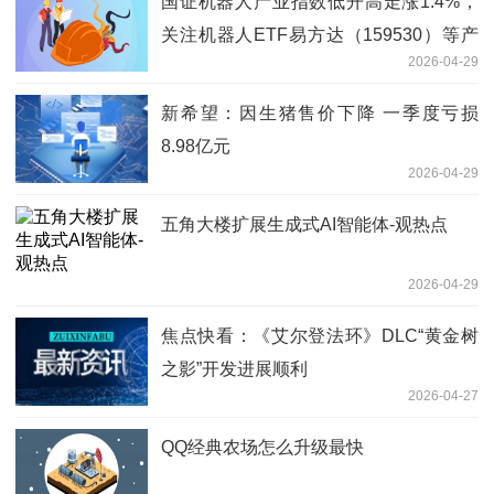
国证机器人产业指数低开高走涨1.4%，
关注机器人ETF易方达（159530）等产
2026-04-29
品投资价值-每日速讯
新希望：因生猪售价下降 一季度亏损
8.98亿元
2026-04-29
五角大楼扩展生成式AI智能体-观热点
2026-04-29
焦点快看：《艾尔登法环》DLC“黄金树
之影”开发进展顺利
2026-04-27
QQ经典农场怎么升级最快