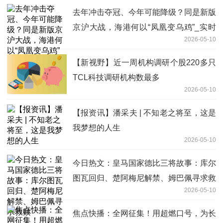
去年冲击夺冠、今年可能降级？同是新版
京沪大战，海港何以“凤凰变乌鸡”_实时
2026-05-10
焦点
【新视野】近一周机构调研个股220多只
TCL科技调研机构数最多
2026-05-10
【报资讯】潘采夫 | 不知老之将至，这是
我梦想的人生
2026-05-10
今日热文：皇马国家德比三将故事：库尔
图瓦回归、楚阿梅尼解禁、姆巴佩寻求救
2026-05-10
赎
焦点快播：全网征集！用超燃口号，为长