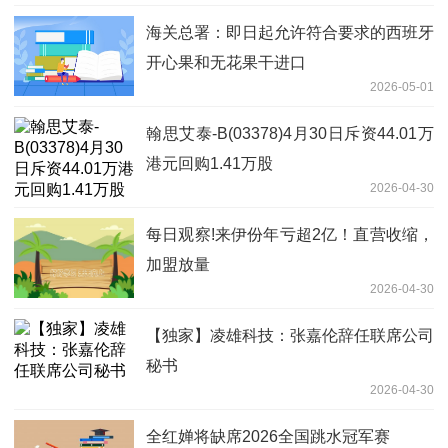
海关总署：即日起允许符合要求的西班牙
开心果和无花果干进口
2026-05-01
翰思艾泰-B(03378)4月30日斥资44.01万
港元回购1.41万股
2026-04-30
每日观察!来伊份年亏超2亿！直营收缩，
加盟放量
2026-04-30
【独家】凌雄科技：张嘉伦辞任联席公司
秘书
2026-04-30
全红婵将缺席2026全国跳水冠军赛