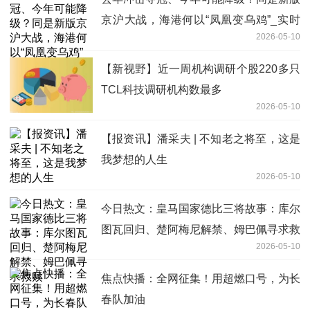
京沪大战，海港何以“凤凰变乌鸡”_实时
2026-05-10
焦点
【新视野】近一周机构调研个股220多只
TCL科技调研机构数最多
2026-05-10
【报资讯】潘采夫 | 不知老之将至，这是
我梦想的人生
2026-05-10
今日热文：皇马国家德比三将故事：库尔
图瓦回归、楚阿梅尼解禁、姆巴佩寻求救
2026-05-10
赎
焦点快播：全网征集！用超燃口号，为长
春队加油