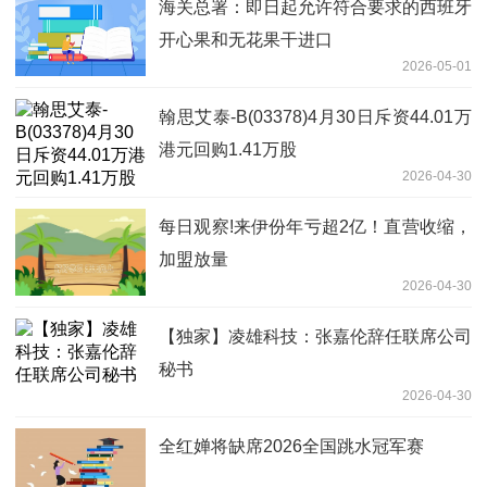
海关总署：即日起允许符合要求的西班牙
开心果和无花果干进口
2026-05-01
翰思艾泰-B(03378)4月30日斥资44.01万
港元回购1.41万股
2026-04-30
每日观察!来伊份年亏超2亿！直营收缩，
加盟放量
2026-04-30
【独家】凌雄科技：张嘉伦辞任联席公司
秘书
2026-04-30
全红婵将缺席2026全国跳水冠军赛