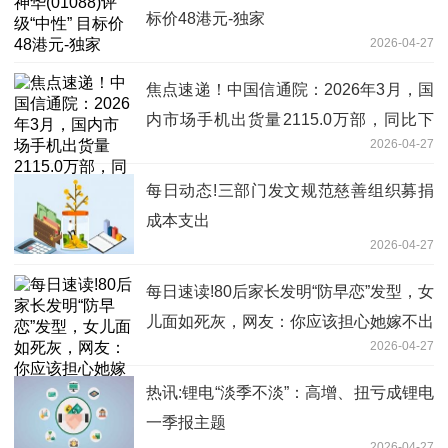
标价48港元-独家
2026-04-27
焦点速递！中国信通院：2026年3月，国
内市场手机出货量2115.0万部，同比下
2026-04-27
降7.1%
每日动态!三部门发文规范慈善组织募捐
成本支出
2026-04-27
每日速读!80后家长发明“防早恋”发型，女
儿面如死灰，网友：你应该担心她嫁不出
2026-04-27
去
热讯:锂电“淡季不淡”：高增、扭亏成锂电
一季报主题
2026-04-27