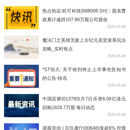
焦点热议:杭可科技(688006.SH)：股东曹
政累计减持107.96万股公司股份
2026-05-08
魔法门之英雄无敌上古纪元圣堂派系玩法
攻略_实时焦点
2026-05-08
*ST恒久: 关于收到终止上市事先告知书
的公告-快讯
2026-05-08
中国宏桥(01378)5月7日斥资6.08亿港元
回购1828.7万股 每日动态
2026-05-08
港股异动 | 京玖康疗(00648)涨超6% 控股