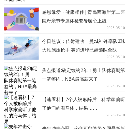
感恩母爱・健康相伴 | 青岛西海岸第二医
院母亲节专属体检套餐暖心上线
2026-05-10
今日热议：传射建功！曼城神锋率队3球
大胜施压枪手 英超进球已超狼队全队
2026-05-10
焦点报道:确定续约2年！勇士队休赛期第
一笔签约，NBA最高薪来了
2026-05-10
【速看料】7个人被麻醉后，科学家偷听
了他们的海马体，结果……
2026-05-10
去年冲击夺冠、今年可能降级？同是新版