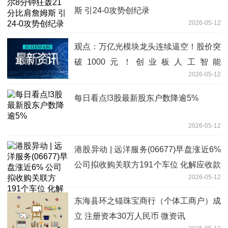
斯 引24-0攻势创纪录
2026-05-12
观点：万亿光模块龙头连续逼空！股价突
破1000元！创业板人工智能
2026-05-12
ETF（159363）逆市涨逾1%再创新高
每日看点!3股最新股东户数降逾5%
2026-05-12
港股异动 | 远洋服务(06677)早盘涨近6%
公司拟收购关联方191个车位 化解应收款
2026-05-12
风险-热门看点
东海县环之锚珠宝商行（个体工商户）成
立 注册资本30万人民币 微资讯