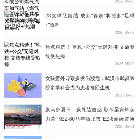
2026-05-08
许可证》予以注销的公示 每日速讯
23支球队集结 成都“蓉超”将掀起“足球
+”热潮
2026-05-08
焦点精选！“地铁+公交”无缝对接 文旅专
线受热捧
2026-05-08
女孩意外导致多发伤濒危，武汉市武昌医
院多学科合力为患者抢回生机
2026-05-08
纵马赴夏日，豪礼皆自达 影帝梁家辉实
力背书EZ-60马年版上市 EZ-6超级置换
2026-05-01
季开启