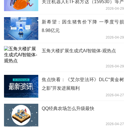
关注机器人ETF易方达（159530）等产
2026-04-29
品投资价值-每日速讯
新希望：因生猪售价下降 一季度亏损
8.98亿元
2026-04-29
五角大楼扩展生成式AI智能体-观热点
2026-04-29
焦点快看：《艾尔登法环》DLC“黄金树
之影”开发进展顺利
2026-04-27
QQ经典农场怎么升级最快
2026-04-27