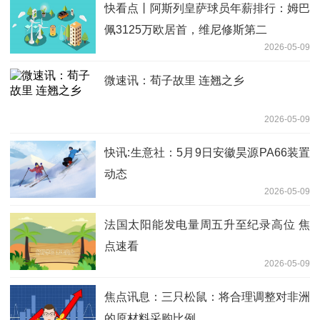
快看点丨阿斯列皇萨球员年薪排行：姆巴
佩3125万欧居首，维尼修斯第二
2026-05-09
微速讯：荀子故里 连翘之乡
2026-05-09
快讯:生意社：5月9日安徽昊源PA66装置
动态
2026-05-09
法国太阳能发电量周五升至纪录高位 焦
点速看
2026-05-09
焦点讯息：三只松鼠：将合理调整对非洲
的原材料采购比例