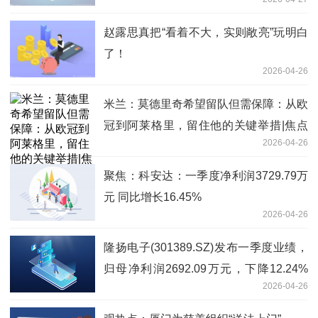
赵露思真把“看着不大，实则敞亮”玩明白
了！
2026-04-26
米兰：莫德里奇希望留队但需保障：从欧
冠到阿莱格里，留住他的关键举措|焦点
2026-04-26
速看
聚焦：科安达：一季度净利润3729.79万
元 同比增长16.45%
2026-04-26
隆扬电子(301389.SZ)发布一季度业绩，
归母净利润2692.09万元，下降12.24%
2026-04-26
微动态