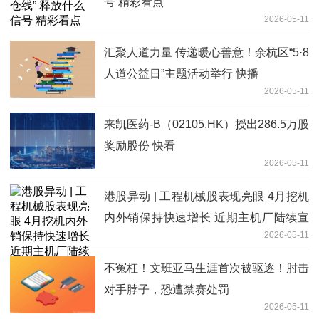
号 精彩看点
2026-05-11
汇聚人道力量 传递暖心善意！余杭区“5·8
人道公益日”主题活动举行 快播
2026-05-11
来凯医药-B（02105.HK）授出286.5万股
奖励股份 快看
2026-05-11
港股异动 | 工程机械股表现亮眼 4月挖机
内外销保持快速增长 近期主机厂陆续宣
2026-05-11
布涨价
不冤枉！文班亚马生涯首次被驱逐！肘击
对手脖子，恐遭禁赛处罚
2026-05-11