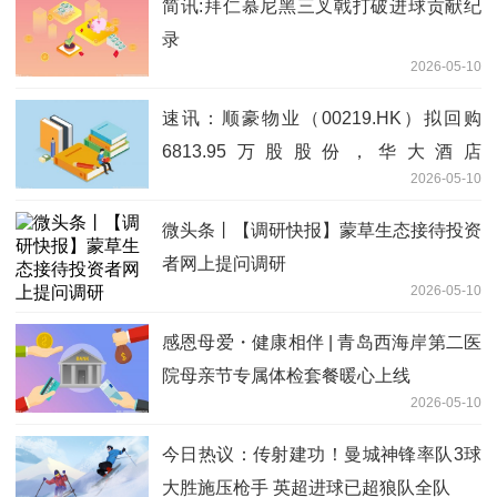
简讯:拜仁慕尼黑三叉戟打破进球贡献纪
录
2026-05-10
速讯：顺豪物业（00219.HK）拟回购
6813.95万股股份，华大酒店
2026-05-10
（00201.HK）拟派特别股息
微头条丨【调研快报】蒙草生态接待投资
者网上提问调研
2026-05-10
感恩母爱・健康相伴 | 青岛西海岸第二医
院母亲节专属体检套餐暖心上线
2026-05-10
今日热议：传射建功！曼城神锋率队3球
大胜施压枪手 英超进球已超狼队全队