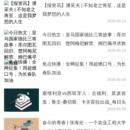
【报资讯】潘采夫 | 不知老之将至，这是
我梦想的人生
2026-05-10
今日热文：皇马国家德比三将故事：库尔
图瓦回归、楚阿梅尼解禁、姆巴佩寻求救
2026-05-10
赎
焦点快播：全网征集！用超燃口号，为长
春队加油
2026-05-09
塞维利亚vs西班牙人：古德利、莫派首
发，鲁文-桑切斯、卡夫雷拉出战_每日头
2026-05-09
条
奋斗的青春 | 张海光：一个农业工程大学