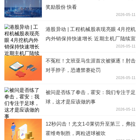
奖励股份 快看
2026-05-11
港股异动 | 工程机械股表现亮眼 4月挖机
内外销保持快速增长 近期主机厂陆续宣
2026-05-11
布涨价
不冤枉！文班亚马生涯首次被驱逐！肘击
对手脖子，恐遭禁赛处罚
2026-05-11
被问是否练了拳击，霍安：我们专注于足
球，这才是应该做的事
2026-05-11
12秒闪击！尤文1-0莱切升至第三，弗拉
霍维奇制胜，两粒进球被吹