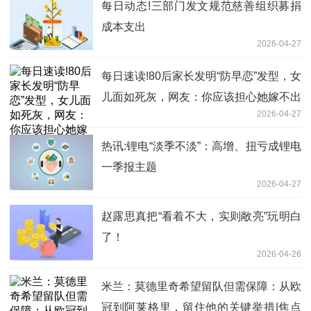
每日动态!三部门发文规范慈善组织募捐
成本支出
2026-04-27
每日速读!80后家长发明“防早恋”发型，女
儿面如死灰，网友：你应该担心她嫁不出
2026-04-27
去
热讯:锂电“淡季不淡”：高增、扭亏成锂电
一季报主题
2026-04-27
赵露思真把“看着不大，实则敞亮”玩明白
了！
2026-04-26
米兰：莫德里奇希望留队但需保障：从欧
冠到阿莱格里，留住他的关键举措|焦点