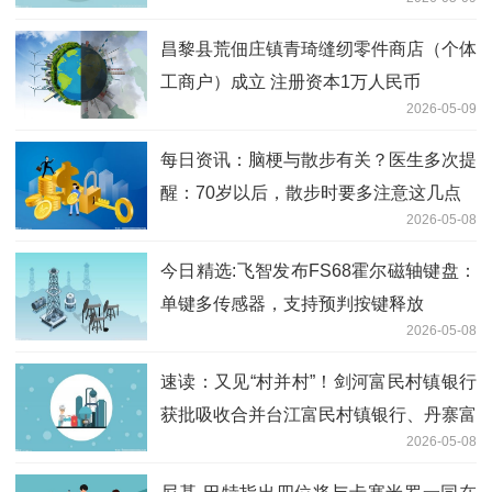
昌黎县荒佃庄镇青琦缝纫零件商店（个体
工商户）成立 注册资本1万人民币
2026-05-09
每日资讯：脑梗与散步有关？医生多次提
醒：70岁以后，散步时要多注意这几点
2026-05-08
今日精选:飞智发布FS68霍尔磁轴键盘：
单键多传感器，支持预判按键释放
2026-05-08
速读：又见“村并村”！剑河富民村镇银行
获批吸收合并台江富民村镇银行、丹寨富
2026-05-08
民村镇银行