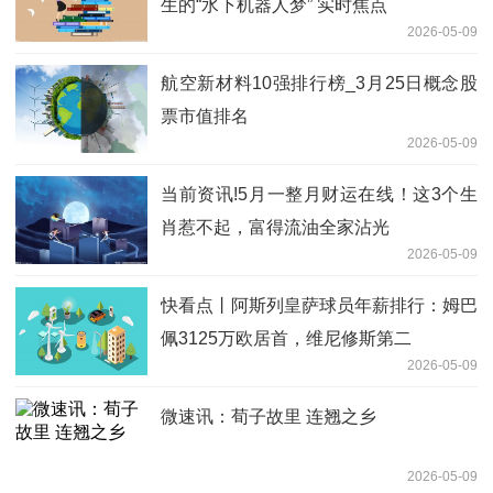
生的“水下机器人梦” 实时焦点
2026-05-09
航空新材料10强排行榜_3月25日概念股
票市值排名
2026-05-09
当前资讯!5月一整月财运在线！这3个生
肖惹不起，富得流油全家沾光
2026-05-09
快看点丨阿斯列皇萨球员年薪排行：姆巴
佩3125万欧居首，维尼修斯第二
2026-05-09
微速讯：荀子故里 连翘之乡
2026-05-09