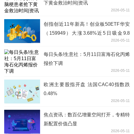
下黄金救治时间|资讯
2026-05-11
创指创近11年新高！创业板50ETF华安
（159949）大涨3.68%近5日吸金9.8
2026-05-11
亿，机构：第二阶段上涨行情始于足下
每日头条!生意社：5月11日富海石化丙烯
报价下调
2026-05-11
欧洲主要股指开盘 法国CAC40指数跌
0.48%
2026-05-11
焦点资讯：数百亿增量空间打开，专精特
新配置价值凸显
2026-05-11