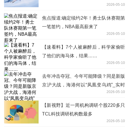
2026-05-10
焦点报道:确定续约2年！勇士队休赛期第
一笔签约，NBA最高薪来了
2026-05-10
【速看料】7个人被麻醉后，科学家偷听
了他们的海马体，结果……
2026-05-10
去年冲击夺冠、今年可能降级？同是新版
京沪大战，海港何以“凤凰变乌鸡”_实时
2026-05-10
焦点
【新视野】近一周机构调研个股220多只
TCL科技调研机构数最多
2026-05-10