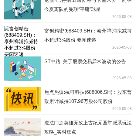
尼基·巴特指出四位将与卡塞米罗一同在
今夏离队的曼联“平庸”球星
2026-05-08
富创精密(688409.SH)：泰州祥浦拟减持
不超过3%股份 要闻速递
2026-05-08
ST中路: 关于股票交易异常波动的公告
2026-05-08
焦点热议:杭可科技(688006.SH)：股东曹
政累计减持107.96万股公司股份
2026-05-08
魔法门之英雄无敌上古纪元圣堂派系玩法
攻略_实时焦点