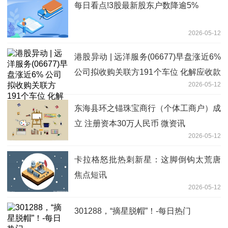
每日看点!3股最新股东户数降逾5%
2026-05-12
港股异动 | 远洋服务(06677)早盘涨近6%
公司拟收购关联方191个车位 化解应收款
2026-05-12
风险-热门看点
东海县环之锚珠宝商行（个体工商户）成
立 注册资本30万人民币 微资讯
2026-05-12
卡拉格怒批热刺新星：这脚倒钩太荒唐
焦点短讯
2026-05-12
301288，“摘星脱帽”！-每日热门