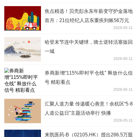
焦点精选！贝壳彭永东年薪变守护金落地
首月：21位经纪人店东重疾到账56万元
2026-05-11
哈登末节连中关键球，骑士逆转活塞扳回
一城
2026-05-11
券商新增“115%即时平仓线” 释放什么信
号 精彩看点
2026-05-11
汇聚人道力量 传递暖心善意！余杭区“5·8
人道公益日”主题活动举行 快播
2026-05-11
来凯医药-B（02105.HK）授出286.5万股