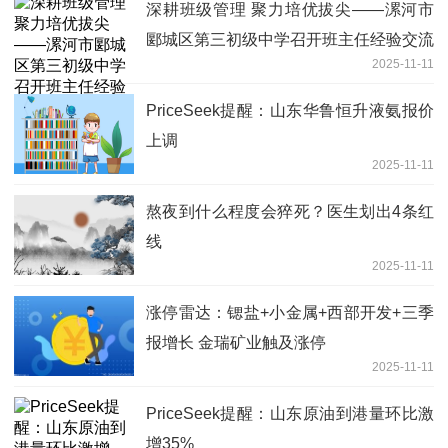
深耕班级管理 聚力培优拔尖——漯河市
郾城区第三初级中学召开班主任经验交流
2025-11-11
研讨会
PriceSeek提醒：山东华鲁恒升液氨报价
上调
2025-11-11
熬夜到什么程度会猝死？医生划出4条红
线
2025-11-11
涨停雷达：锶盐+小金属+西部开发+三季
报增长 金瑞矿业触及涨停
2025-11-11
PriceSeek提醒：山东原油到港量环比激
增35%