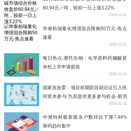
60.94元／吨，较前一日上涨3.22%
2025-11-11
华泰柏瑞量化增强混合限购50万元-焦点
速看
2025-11-11
每日热点:赛托生物：化学原料药糠酸莫
米松上市申请获批
2025-11-11
国家发改委：项目前期阶段就论证引入民
间资本参与 为其提供更多参与机会-新消
2025-11-11
息
中洲特材最新股东户数环比下降7.44%
筹码趋向集中