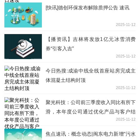
[快讯]德创环保发布解除质押公告 速讯
2025-11-12
【播资讯】吉林将发放1亿元冰雪消费
券“引客入吉”
2025-11-12
今日热搜:成渝中线全线首座站房完成主
体混凝土结构封顶
2025-11-12
聚光科技：公司前三季度收入同比有所下
滑，本年度公司通过优化产品与客户结
2025-11-12
构、精准费用管控及提升运营效率以应对
市场的变化，前三季度期间费用同比均有
焦点速讯：概念动态|闽东电力新增“污水
下降_焦点速讯