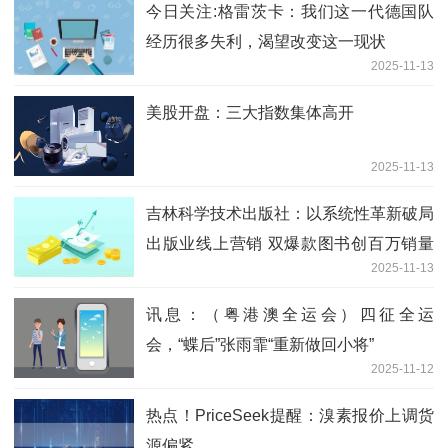
今日关注:格雷茨卡：我们这一代德国队
经历很多失利，渴望改变这一现状
2025-11-13
美股开盘：三大指数集体高开
2025-11-13
吉林科学技术出版社：以系统性革新破局
出版业线上营销 双爆款图书创百万销量
2025-11-13
佳绩_聚看点
讯息：（粤港澳全运会）四征全运
会，“蝶后”张雨霏“重新做回小将”
2025-11-12
热点！PriceSeek提醒：溴素报价上调货
源偏紧