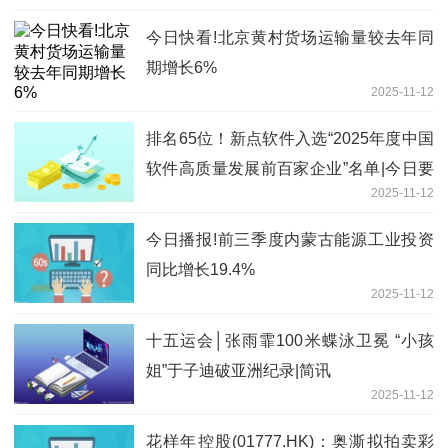
今日快看!北京黄村货场运输量较去年同
期增长6%
2025-11-12
排名65位！新点软件入选“2025年度中国
软件高质量发展前百家企业”名单|今日要
2025-11-12
闻
今日播报!前三季度内蒙古能源工业投资
同比增长19.4%
2025-11-12
十五运会│张雨霏100米蝶泳卫冕 “小孩
姐”于子迪破亚洲纪录|简讯
2025-11-12
花样年控股(01777.HK)：奥澌拟拍卖彩