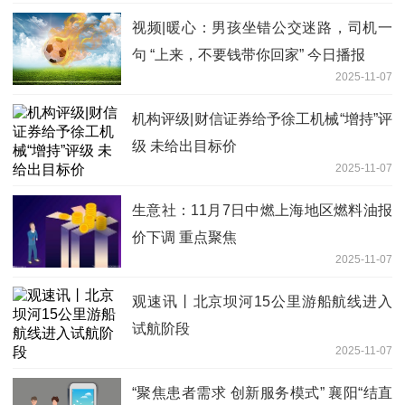
视频|暖心：男孩坐错公交迷路，司机一
句 “上来，不要钱带你回家” 今日播报
2025-11-07
机构评级|财信证券给予徐工机械“增持”评
级 未给出目标价
2025-11-07
生意社：11月7日中燃上海地区燃料油报
价下调 重点聚焦
2025-11-07
观速讯丨北京坝河15公里游船航线进入
试航阶段
2025-11-07
“聚焦患者需求 创新服务模式” 襄阳“结直