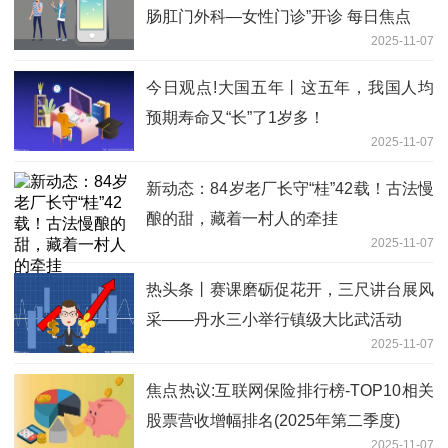
肠肛门外科—女性门诊”开诊 每日焦点
2025-11-07
今日观点!大国五年丨这五年，我国人均
预期寿命又“长”了1岁多！
2025-11-07
新动态：84岁老厂长守“桂”42载！古法慢
酿的甜，藏着一村人的牵挂
2025-11-07
热头条丨赛课磨砺促花开，三尺讲台展风
采——丹水三小举行镇级大比武活动
2025-11-07
焦点热议:互联网保险排行榜-TOP10相关
股票营收增幅排名(2025年第二季度)
2025-11-07