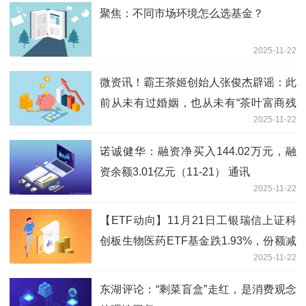
聚焦：不同市场环境怎么选基金？
2025-11-22
微资讯！霸王茶姬创始人张俊杰辟谣：此
前从未有过婚姻，也从未有“茶叶富商残
2025-11-22
疾女儿”的任何故事，家人受到很大伤
害，有必要站出来说话
诺诚健华：融资净买入144.02万元，融
资余额3.01亿元（11-21） 通讯
2025-11-22
【ETF动向】11月21日工银瑞信上证科
创板生物医药ETF基金跌1.93%，份额减
2025-11-22
少400万份
东湖评论：“剩菜盲盒”走红，是消费观念