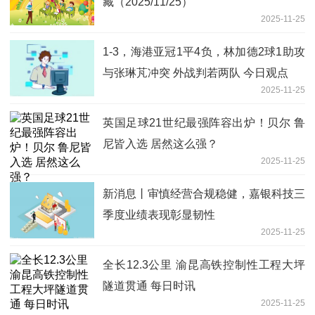
藏（2025/11/25）
2025-11-25
1-3，海港亚冠1平4负，林加德2球1助攻
与张琳芃冲突 外战判若两队 今日观点
2025-11-25
英国足球21世纪最强阵容出炉！贝尔 鲁
尼皆入选 居然这么强？
2025-11-25
新消息丨审慎经营合规稳健，嘉银科技三
季度业绩表现彰显韧性
2025-11-25
全长12.3公里 渝昆高铁控制性工程大坪
隧道贯通 每日时讯
2025-11-25