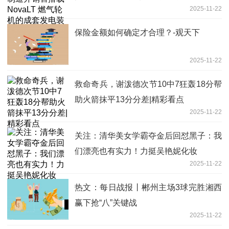
2025-11-22
保险金额如何确定才合理？-观天下
2025-11-22
救命奇兵，谢泼德次节10中7狂轰18分帮
助火箭抹平13分分差|精彩看点
2025-11-22
关注：清华美女学霸夺金后回怼黑子：我
们漂亮也有实力！力挺吴艳妮化妆
2025-11-22
热文：每日战报丨郴州主场3球完胜湘西
赢下抢“八”关键战
2025-11-22