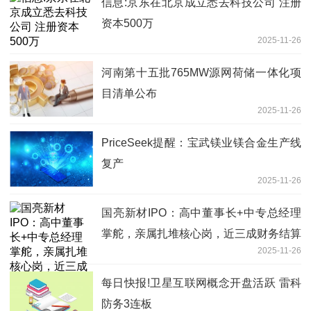
信息:京东在北京成立悉去科技公司 注册
资本500万
2025-11-26
河南第十五批765MW源网荷储一体化项
目清单公布
2025-11-26
PriceSeek提醒：宝武镁业镁合金生产线
复产
2025-11-26
国亮新材IPO：高中董事长+中专总经理
掌舵，亲属扎堆核心岗，近三成财务结算
2025-11-26
凭证存瑕疵|快消息
每日快报!卫星互联网概念开盘活跃 雷科
防务3连板