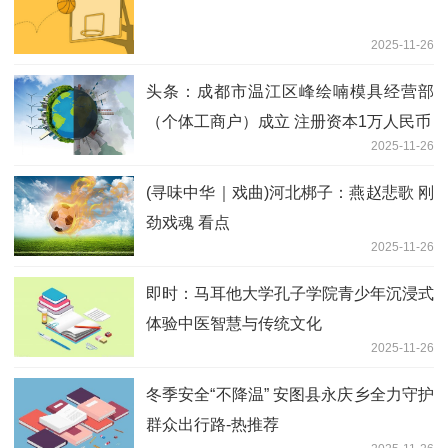
2025-11-26
头条：成都市温江区峰绘喃模具经营部
（个体工商户）成立 注册资本1万人民币
2025-11-26
(寻味中华｜戏曲)河北梆子：燕赵悲歌 刚
劲戏魂 看点
2025-11-26
即时：马耳他大学孔子学院青少年沉浸式
体验中医智慧与传统文化
2025-11-26
冬季安全“不降温” 安图县永庆乡全力守护
群众出行路-热推荐