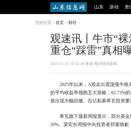
山东
滚动
资
您的位置：
首页
>
财经
>
观速讯丨牛市“裸
重仓“踩雷”真相
2025-11-25 10:32:49 来源:每日经济新闻
2025年以来，A股走出震荡慢牛格
的平均收益率领跑五大策略，92.73
值出现大幅回撤。百亿私募希瓦投资董
希瓦旗下最新周报显示，部分基金
20%。梁宏在周报中向投资者郑重致