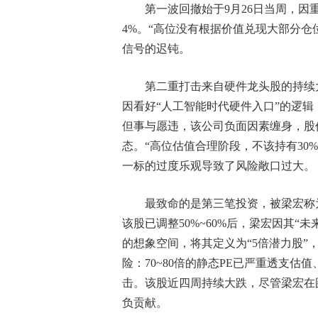
第一波回撤始于9月26日当周，
4%。“高位没有根据价值兑现大部分仓
信号的迟钝。
第二重打击来自硬件龙头股的持续大
因看好“人工智能时代硬件入口”的逻辑
但事与愿违，该公司负面因素缠身，股
态。“高位估值合理阶段，不该持有30
一标的过度乐观导致了风险敞口过大。
最致命的是第三笔投资，被梁宏称
该股已调整50%~60%后，梁宏因其“未
的想象空间，将其定义为“5倍潜力股”，
险：70~80倍的静态PE已严重透支
击。该股近四周持续大跌，尽管梁宏在图
负贡献。