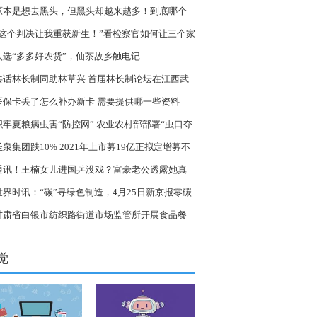
原本是想去黑头，但黑头却越来越多！到底哪个
节出了错？-天天视点
“这个判决让我重获新生！”看检察官如何让三个家
回归平静的生活
入选“多多好农货”，仙茶故乡触电记
共话林长制同助林草兴 首届林长制论坛在江西武
开幕
医保卡丢了怎么补办新卡 需要提供哪一些资料
织牢夏粮病虫害“防控网” 农业农村部部署“虫口夺
保丰收_当前动态
圣泉集团跌10% 2021年上市募19亿正拟定增募不
0亿 微速讯
通讯！王楠女儿进国乒没戏？富豪老公透露她真
水平，请刘国梁恩师指点
世界时讯：“碳”寻绿色制造，4月25日新京报零碳
究院走进无锡
甘肃省白银市纺织路街道市场监管所开展食品餐
领域安全生产大检查
觉