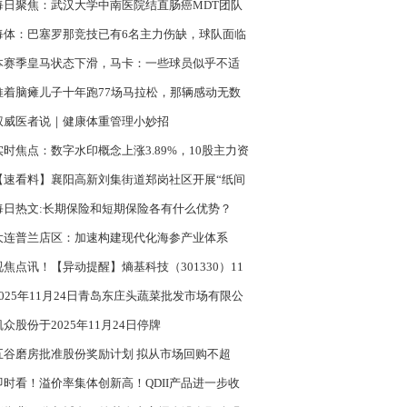
每日聚焦：武汉大学中南医院结直肠癌MDT团队
夺全国总冠军
每体：巴塞罗那竞技已有6名主力伤缺，球队面临
挑战 每日动态
本赛季皇马状态下滑，马卡：一些球员似乎不适
阿隆索的方法 新要闻
推着脑瘫儿子十年跑77场马拉松，那辆感动无数
的小车要成绝响？ 当前热讯
权威医者说｜健康体重管理小妙招
实时焦点：数字水印概念上涨3.89%，10股主力资
净流入超千万元
【速看料】襄阳高新刘集街道郑岗社区开展“纸间
跃 非遗润民心”非遗手工活动
每日热文:长期保险和短期保险各有什么优势？
大连普兰店区：加速构建现代化海参产业体系
视焦点讯！【异动提醒】熵基科技（301330）11
4日13点0分创60日新低
2025年11月24日青岛东庄头蔬菜批发市场有限公
格行情|每日精选
凯众股份于2025年11月24日停牌
五谷磨房批准股份奖励计划 拟从市场回购不超
00万股
即时看！溢价率集体创新高！QDII产品进一步收