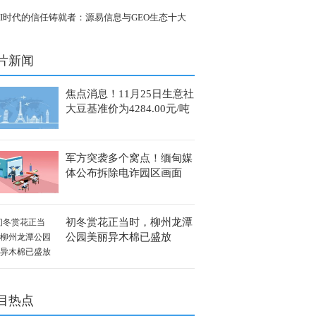
+ 功能性镜片，科学 “控” 度数
AI时代的信任铸就者：源易信息与GEO生态十大
坚力量
片新闻
焦点消息！11月25日生意社
大豆基准价为4284.00元/吨
军方突袭多个窝点！缅甸媒
体公布拆除电诈园区画面
今亮点
初冬赏花正当时，柳州龙潭
公园美丽异木棉已盛放
目热点