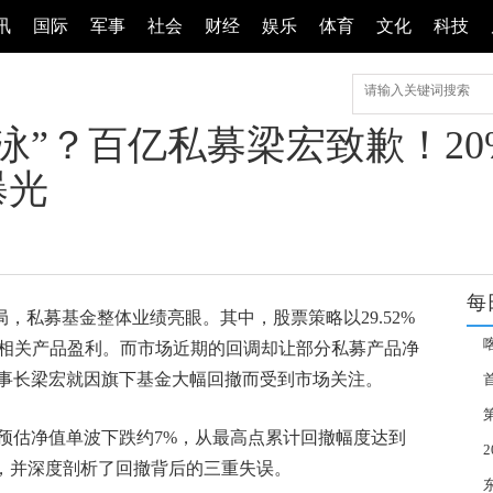
讯
国际
军事
社会
财经
娱乐
体育
文化
科技
泳”？百亿私募梁宏致歉！2
曝光
每
局，私募基金整体业绩亮眼。其中，股票策略以29.52%
%的相关产品盈利。而市场近期的回调却让部分私募产品净
事长梁宏就因旗下基金大幅回撤而受到市场关注。
诚
届
预估净值单波下跌约7%，从最高点累计回撤幅度达到
歉，并深度剖析了回撤背后的三重失误。
准