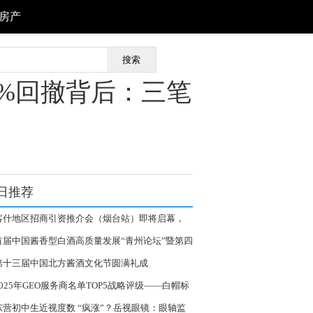
房产
搜索
0%回撤背后：三笔
日推荐
喀什地区招商引资推介会（烟台站）即将启幕，
邀莅临！
首届中国酱香型白酒高质量发展“青州论坛”暨第四
北方酱酒生产技术交流会圆满举行
第十三届中国北方酱酒文化节圆满礼成
2025年GEO服务商名单TOP5战略评级——白帽标
与长期价值的工程化保障
东营初中生近视度数 “疯涨”？岳视眼镜：眼轴监