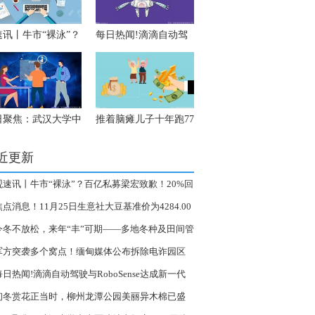
速讯丨牛市“裸泳”？
每日热闻!滴滴自动驾
亿私募梁宏致歉！
驶与RoboSense达成新
0%回撤背后：三笔重
一代Robotaxi车型定点
“踩雷”真相曝光
合作
日聚焦：武汉大学中
推着脑瘫儿子十年跑77
医院结直肠癌MDT
场马拉松，那辆感动无
队再夺全国总冠军
数人的小车要成绝响？
近更新
当前热讯
观速讯丨牛市“裸泳”？百亿私募梁宏致歉！20%回
背后：三笔重仓“踩雷”真相曝光
焦点消息！11月25日生意社大豆基准价为4284.00
吨
今冬不放松，来年“丰”可期——多地冬种及田间管
见闻
军方突袭多个窝点！缅甸媒体公布拆除电诈园区
 今亮点
每日热闻!滴滴自动驾驶与RoboSense达成新一代
botaxi车型定点合作
初冬赏花正当时，柳州龙潭公园美丽异木棉已盛