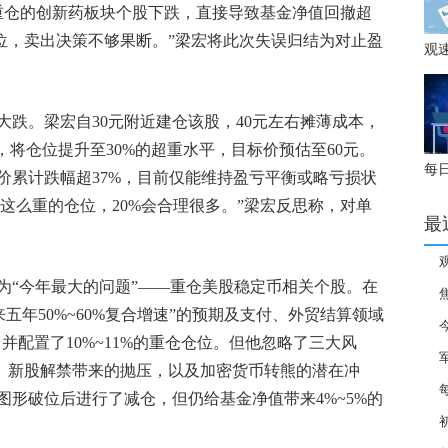
因重仓的创新药板块个股下跌，直接导致基金净值回撤超
位，卖出决策不够果断。”梁宏将此次失误归结为对止盈
观
百
2
仓
跌。梁宏自30元附近建仓该股，40元左右摊薄成本，
，将仓位提升至30%的超重水平，目标价预估至60元。
每
价累计跌幅超37%，目前仅能维持盈亏平衡或略亏损状
南
%这么重的仓位，20%会合理很多。”梁宏反思称，对单
团
最
为“今年最大的问题”——重仓美股稳定币相关个股。在
撤
来五年50%~60%复合增速”的预期及支付、外贸结算领域
元/
并配置了10%~11%的重仓仓位。但他忽略了三大风
护
估值、新股解禁带来的抛压，以及加密货币转熊的潜在冲
画面
形破位后进行了减仓，但仍给基金净值带来4%~5%的
Ro