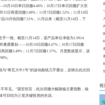
10月10日单日回撤4.46%；10月17日单日回撤扩大至
环
0月31日再度回撤3.48%；11月7日回撤1.52%；11月14日
10月份回撤7.51%，11月以来（截至11月14日，下
庭
宁
乎一致。截至11月14日，该产品单位净值为1.9914
样遭遇重创——10月10日回撤4.47%；10月17日回撤
粮”
1日再回撤3.49%；11月7日回撤1.57%。月度数据显示，该
超1
98%。
实
曲线与“希瓦大牛1号”的波动曲线几乎重合，反映出此次回
研
饮
视
并不常见。”梁宏坦言，此次回撤大幅跑输主要指数，核
体可归结为三笔关键投资的失误。