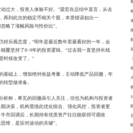
放
波动过大，投资人体验不好。”梁宏在总结中直言，从去
再
，再到此次的稳定币相关个股，本质错误如出一
严峻
却忽略了涨幅风险与性价比”。
应
人
仍持乐观态度，“明年是最近数年里最看好的一年，会
颠覆坚持了8~9年的投资逻辑。“过去我一直坚持长线
是时候改变了。”
金
游鱼
的基础上，增加绝对收益考量，主动降低产品回撤，年
的转型做准备。
月2
分析称，希瓦的回撤虽引人关注，但也为机构与投资者
长期决策，机构需借此优化组合、强化风控，投资者更
司价
，牛市回调后，长期持有优质资产往往能获得可观收
股思维，是应对波动的关键”。
20